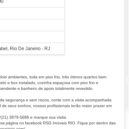
00
abel, Rio De Janeiro - RJ
is ambientes, toda em piso frio, três ótimos quartos bem
 teto e box instalado, cozinha espaçosa com piso frio e
ependente e banheiro de apoio totalmente revestido.
da segurança e sem riscos, conte com a visita acompanhada
 de seus sonhos, nossos profissionais terão maior prazer em
(21) 3879-5686 e marque sua visita.
sa página no facebook RSG Imóveis RIO. Fique por dentro das
moveisrio.com/