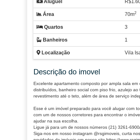
Aluguel
R$1.6
2
Área
70m
Quartos
3
Banheiros
1
Localização
Vila Is
Descrição do imovel
Excelente apartamento composto por ampla sala em do
distribuídos, banheiro social com piso frio, azulejo ao
revestimento até o teto, além de área de serviço ind
Esse é um imóvel preparado para você alugar com to
com um de nossos corretores para encontrar o imóvel
ajudar na sua escolha.
Ligue já para um de nossos números (21) 3261-6900/
Siga-nos em nosso instagram @rsgimoveis, curta nos
novidades de imóveis em nosso site https://www.rsgi