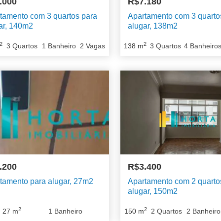
.000
R$7.180
tamento com 3 quartos para
Apartamento com 3 quarto
ar, 140m2
alugar, 138m2
2
2
3
Quartos
1
Banheiro
2
Vagas
138
m
3
Quartos
4
Banheiro
.200
R$3.400
tamento para alugar, 27m2
Apartamento com 2 quarto
alugar, 150m2
2
2
27
m
1
Banheiro
150
m
2
Quartos
2
Banheiro