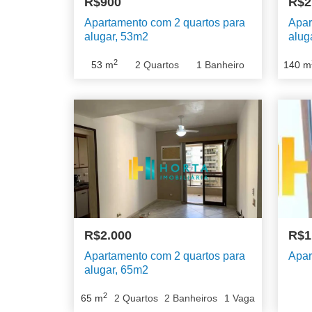
R$900
R$2
Apartamento com 2 quartos para
Apar
alugar, 53m2
alug
2
53
m
2
Quartos
1
Banheiro
140
m
R$2.000
R$1
Barra da Tijuca
Recreio dos Bandeirantes
Apartamento com 2 quartos para
Apar
alugar, 65m2
2
65
m
2
Quartos
2
Banheiros
1
Vaga