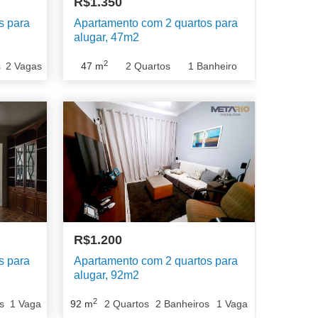
R$1.350
s para
Apartamento com 2 quartos para
alugar, 47m2
2
s
2
Vagas
47
m
2
Quartos
1
Banheiro
R$1.200
s para
Apartamento com 2 quartos para
alugar, 92m2
2
s
1
Vaga
92
m
2
Quartos
2
Banheiros
1
Vaga