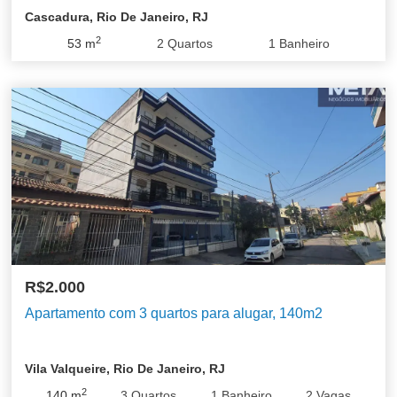
Cascadura, Rio De Janeiro, RJ
2
53
m
2
Quartos
1
Banheiro
R$2.000
Apartamento com 3 quartos para alugar, 140m2
Vila Valqueire, Rio De Janeiro, RJ
2
140
m
3
Quartos
1
Banheiro
2
Vagas