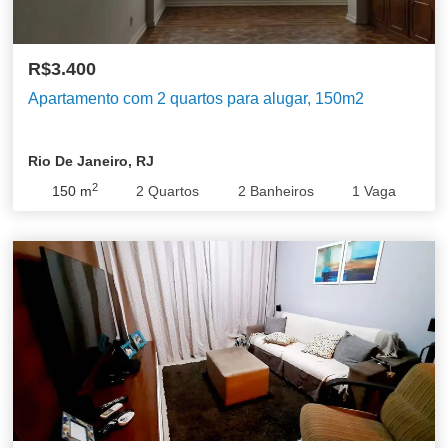
R$3.400
Apartamento com 2 quartos para alugar, 150m2
Rio De Janeiro, RJ
2
150
m
2
Quartos
2
Banheiros
1
Vaga
Barra da Tijuca
Recreio dos Bandeirantes