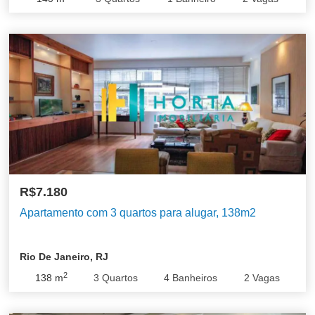
R$7.180
Apartamento com 3 quartos para alugar, 138m2
Rio De Janeiro, RJ
2
138
m
3
Quartos
4
Banheiros
2
Vagas