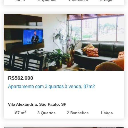
Aclimação
Água Branca
Barra Funda
R$562.000
Apartamento com 3 quartos à venda, 87m2
Bela Vista
Brás
Brooklin Novo
Brooklin Paulista
Butantã
Campo Belo
Vila Alexandria, São Paulo, SP
2
87
m
3
Quartos
2
Banheiros
1
Vaga
Centro
Cerqueira César