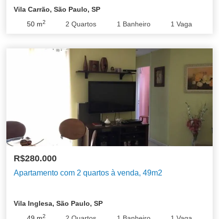
Vila Carrão, São Paulo, SP
2
50
m
2
Quartos
1
Banheiro
1
Vaga
R$280.000
Apartamento com 2 quartos à venda, 49m2
Vila Inglesa, São Paulo, SP
2
49
m
2
Quartos
1
Banheiro
1
Vaga