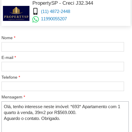
PropertySP - Creci J32.344
(11) 4872-2448
11990055207
Nome
*
E-mail
*
Telefone
*
Mensagem
*