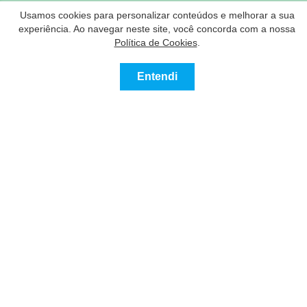
Nossos Parceiros
Usamos cookies para personalizar conteúdos e melhorar a sua
experiência. Ao navegar neste site, você concorda com a nossa
Política de Cookies
.
Entendi
Contatar
Ligue
Contato
info@imoveisglobal.com.br
Sobre nós
Anunciantes Parceiros
Termos de Uso
Declaração de Privacidade e de Cookies
Perguntas frequentes