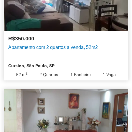
R$350.000
Apartamento com 2 quartos à venda, 52m2
Cursino, São Paulo, SP
2
52
m
2
Quartos
1
Banheiro
1
Vaga