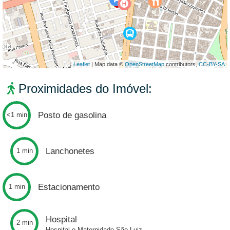
Leaflet
| Map data ©
OpenStreetMap
contributors,
CC-BY-SA
Proximidades do Imóvel:
Posto de gasolina
<1 min
Lanchonetes
1 min
Estacionamento
1 min
Hospital
2 min
Hospital e Maternidade São Luiz