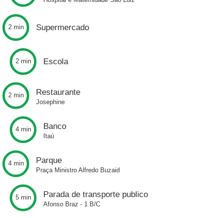
Supermercado
2 min
Escola
2 min
Restaurante
2 min
Josephine
Banco
4 min
Itaú
Parque
4 min
Praça Ministro Alfredo Buzaid
Parada de transporte publico
5 min
Afonso Braz - 1 B/C