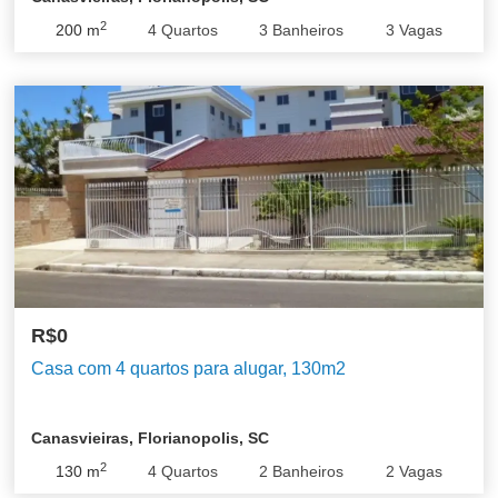
2
200
m
4
Quartos
3
Banheiros
3
Vagas
R$0
Casa com 4 quartos para alugar, 130m2
Canasvieiras, Florianopolis, SC
2
130
m
4
Quartos
2
Banheiros
2
Vagas