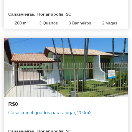
Canasvieiras, Florianopolis, SC
2
200
m
3
Quartos
3
Banheiros
2
Vagas
R$0
Casa com 4 quartos para alugar, 200m2
Canasvieiras, Florianopolis, SC