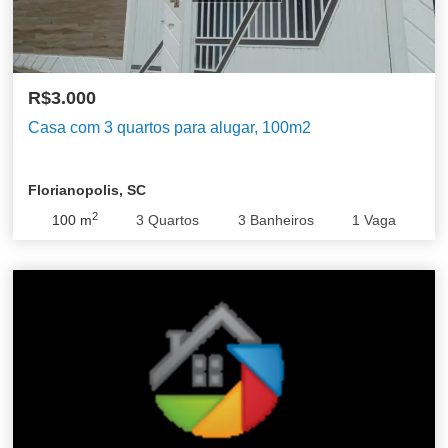
R$3.000
Casa com 3 quartos para alugar, 100m2
Florianopolis, SC
2
100
m
3
Quartos
3
Banheiros
1
Vaga