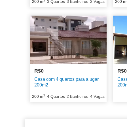
2
200
m
3
Quartos
3
Banheiros
2
Vagas
200
m
R$0
R$0
Casa com 4 quartos para alugar,
Casa
200m2
200
2
200
m
4
Quartos
2
Banheiros
4
Vagas