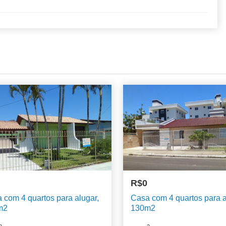
:
R$0
 com 4 quartos para alugar,
Casa com 4 quartos para a
m2
130m2