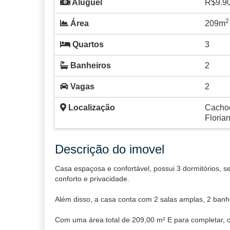
Aluguel
R$9.9
2
Área
209m
Quartos
3
Banheiros
2
Vagas
2
Localização
Cachoe
Floria
Descrição do imovel
Casa espaçosa e confortável, possui 3 dormitórios, s
conforto e privacidade.
Além disso, a casa conta com 2 salas amplas, 2 banh
Com uma área total de 209,00 m² E para completar, o