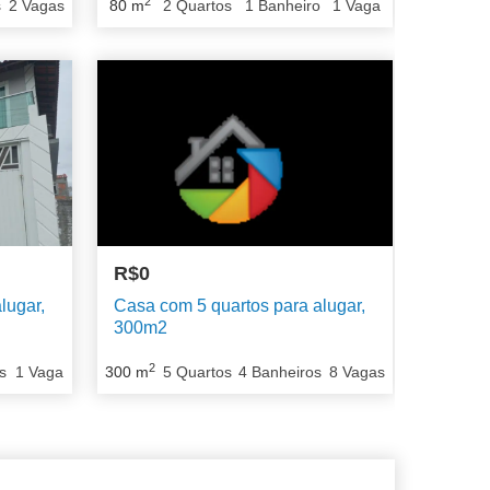
2
s
2
Vagas
80
m
2
Quartos
1
Banheiro
1
Vaga
R$0
lugar,
Casa com 5 quartos para alugar,
300m2
2
s
1
Vaga
300
m
5
Quartos
4
Banheiros
8
Vagas