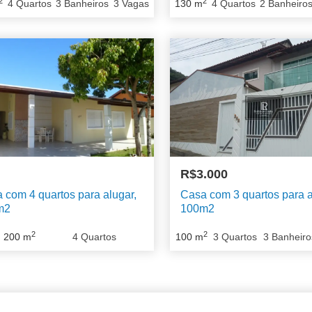
2
2
4
Quartos
3
Banheiros
3
Vagas
130
m
4
Quartos
2
Banheiro
R$3.000
 com 4 quartos para alugar,
Casa com 3 quartos para a
m2
100m2
2
2
200
m
4
Quartos
100
m
3
Quartos
3
Banheiro