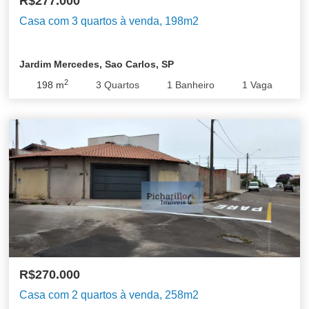
R$277.000
Casa com 3 quartos à venda, 198m2
Jardim Mercedes, Sao Carlos, SP
2
198
m
3
Quartos
1
Banheiro
1
Vaga
R$270.000
Casa com 2 quartos à venda, 258m2