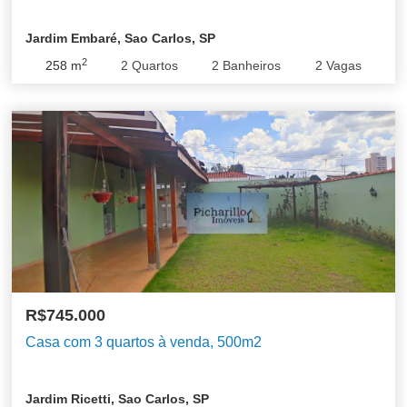
Jardim Embaré, Sao Carlos, SP
2
258
m
2
Quartos
2
Banheiros
2
Vagas
R$745.000
Casa com 3 quartos à venda, 500m2
Jardim Ricetti, Sao Carlos, SP