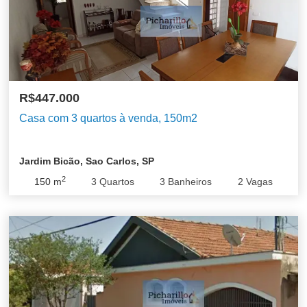
R$447.000
Casa com 3 quartos à venda, 150m2
Jardim Bicão, Sao Carlos, SP
2
150
m
3
Quartos
3
Banheiros
2
Vagas