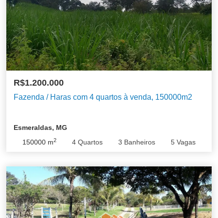
R$1.200.000
Fazenda / Haras com 4 quartos à venda, 150000m2
Esmeraldas, MG
2
150000
m
4
Quartos
3
Banheiros
5
Vagas