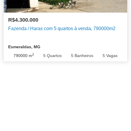
R$4.300.000
Fazenda / Haras com 5 quartos à venda, 790000m2
Esmeraldas, MG
2
790000
m
5
Quartos
5
Banheiros
5
Vagas