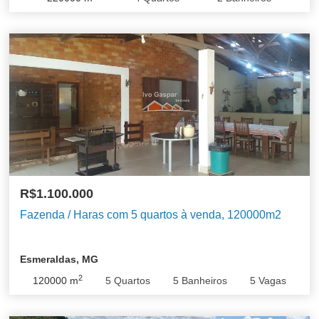
R$1.100.000
Fazenda / Haras com 5 quartos à venda, 120000m2
Esmeraldas, MG
2
120000
m
5
Quartos
5
Banheiros
5
Vagas