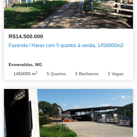
R$14.500.000
Fazenda / Haras com 5 quartos à venda, 1450000m2
Esmeraldas, MG
2
1450000
m
5
Quartos
5
Banheiros
5
Vagas