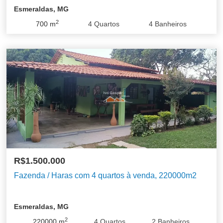
Esmeraldas, MG
2
700
m
4
Quartos
4
Banheiros
R$1.500.000
Fazenda / Haras com 4 quartos à venda, 220000m2
Esmeraldas, MG
2
220000
m
4
Quartos
2
Banheiros