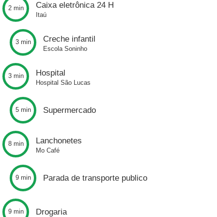
Caixa eletrônica 24 H
2 min
Itaú
Creche infantil
3 min
Escola Soninho
Hospital
3 min
Hospital São Lucas
Supermercado
5 min
Lanchonetes
8 min
Mo Café
Parada de transporte publico
9 min
Drogaria
9 min