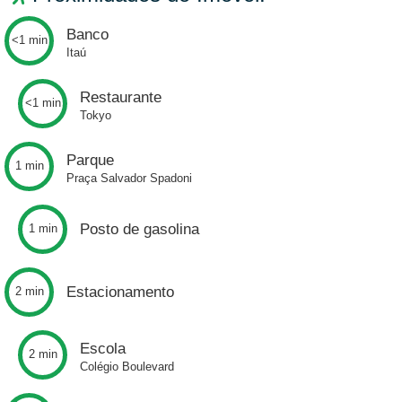
Banco
<1 min
Itaú
Restaurante
<1 min
Tokyo
Parque
1 min
Praça Salvador Spadoni
Posto de gasolina
1 min
Estacionamento
2 min
Escola
2 min
Colégio Boulevard