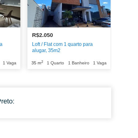
R$2.050
ra
Loft / Flat com 1 quarto para
alugar, 35m2
2
1
Vaga
35
m
1
Quarto
1
Banheiro
1
Vaga
reto: