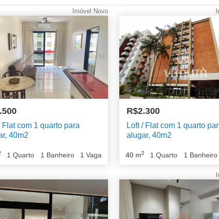
Imóvel Novo
I
.500
R$2.300
/ Flat com 1 quarto para
Loft / Flat com 1 quarto pa
ar, 40m2
alugar, 40m2
2
2
1
Quarto
1
Banheiro
1
Vaga
40
m
1
Quarto
1
Banheiro
I