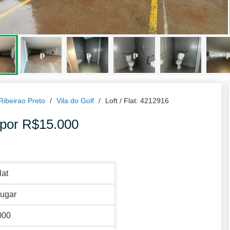
 Ribeirao Preto
Vila do Golf
Loft / Flat: 4212916
2 por R$15.000
lat
lugar
000