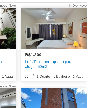
móvel Novo
Imóvel Novo
R$1.200
ra
Loft / Flat com 1 quarto para
alugar, 50m2
2
1
Vaga
50
m
1
Quarto
1
Banheiro
1
Vaga
móvel Novo