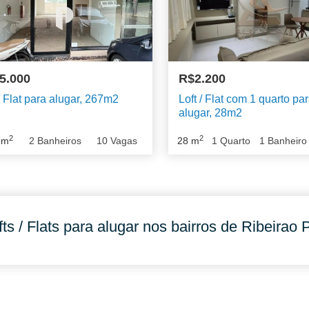
5.000
R$2.200
 / Flat para alugar, 267m2
Loft / Flat com 1 quarto pa
alugar, 28m2
2
2
m
2
Banheiros
10
Vagas
28
m
1
Quarto
1
Banheiro
fts / Flats para alugar nos bairros de Ribeirao P