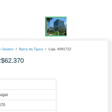
e Janeiro
Barra da Tijuca
Loja: 4091722
R$62.370
lugar
370