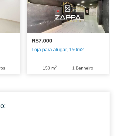
R$7.000
Loja para alugar, 150m2
2
ros
150
m
1
Banheiro
o: