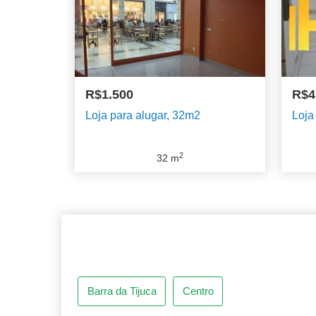
R$1.500
R$4
Barra da Tijuca
Centro
Loja para alugar, 32m2
Loja
2
32
m