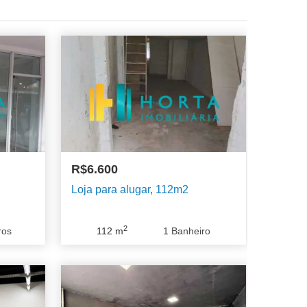
R$6.600
Loja para alugar, 112m2
2
ros
112
m
1
Banheiro