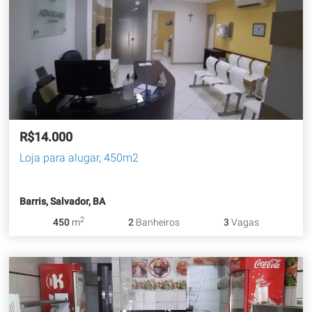
R$14.000
Loja para alugar, 450m2
Barris, Salvador, BA
2
450
m
2
Banheiros
3
Vagas