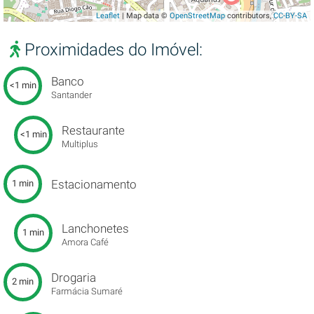
Leaflet
| Map data ©
OpenStreetMap
contributors,
CC-BY-SA
Proximidades do Imóvel:
Banco
<1 min
Santander
Restaurante
<1 min
Multiplus
Estacionamento
1 min
Lanchonetes
1 min
Amora Café
Drogaria
2 min
Farmácia Sumaré