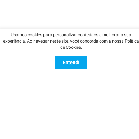
Usamos cookies para personalizar conteúdos e melhorar a sua
experiência. Ao navegar neste site, você concorda com a nossa
Política
Nossos Parceiros
de Cookies
.
Entendi
Contatar
Contato
info@imoveisglobal.com.br
Sobre nós