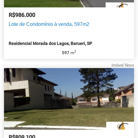
R$986.000
Lote de Condomínio à venda, 597m2
Residencial Morada dos Lagos, Barueri, SP
2
597
m
Imóvel Novo
R$809.100