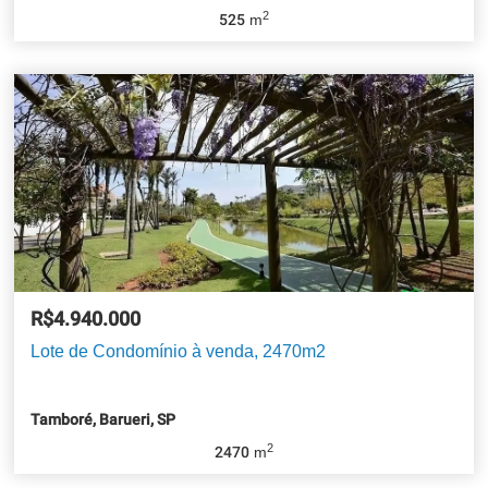
2
525
m
R$4.940.000
Lote de Condomínio à venda, 2470m2
Tamboré, Barueri, SP
2
2470
m