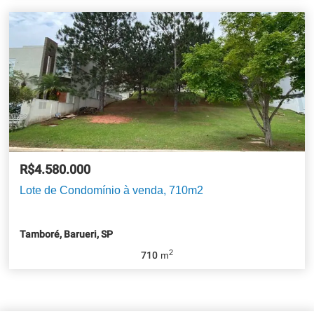
R$4.580.000
Lote de Condomínio à venda, 710m2
Tamboré, Barueri, SP
2
710
m