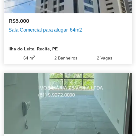
R$5.000
Sala Comercial para alugar, 64m2
Ilha do Leite, Recife, PE
2
64
m
2
Banheiros
2
Vagas
Boa Viagem
Pina