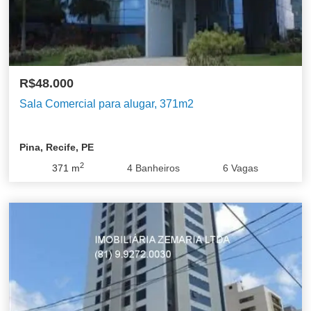
R$48.000
Sala Comercial para alugar, 371m2
Pina, Recife, PE
2
371
m
4
Banheiros
6
Vagas