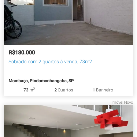
R$180.000
Sobrado com 2 quartos à venda, 73m2
Mombaça, Pindamonhangaba, SP
2
73
m
2
Quartos
1
Banheiro
Imóvel Novo