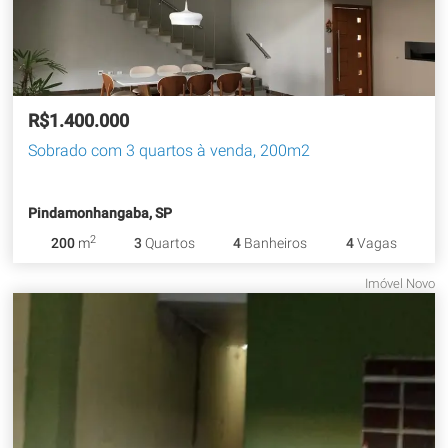
R$1.400.000
Sobrado com 3 quartos à venda, 200m2
Pindamonhangaba, SP
2
200
m
3
Quartos
4
Banheiros
4
Vagas
Imóvel Novo