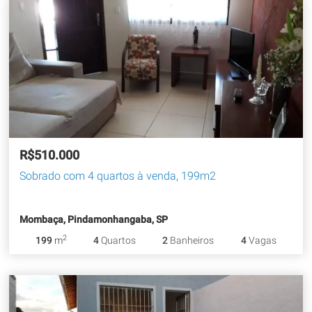
R$510.000
Sobrado com 4 quartos à venda, 199m2
Mombaça, Pindamonhangaba, SP
2
199
m
4
Quartos
2
Banheiros
4
Vagas