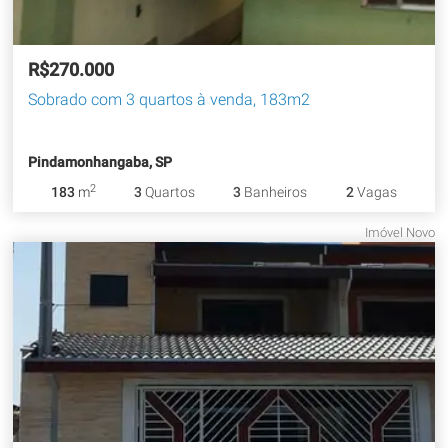
R$270.000
Sobrado com 3 quartos à venda, 183m2
Pindamonhangaba, SP
2
183
m
3
Quartos
3
Banheiros
2
Vagas
Imóvel Novo