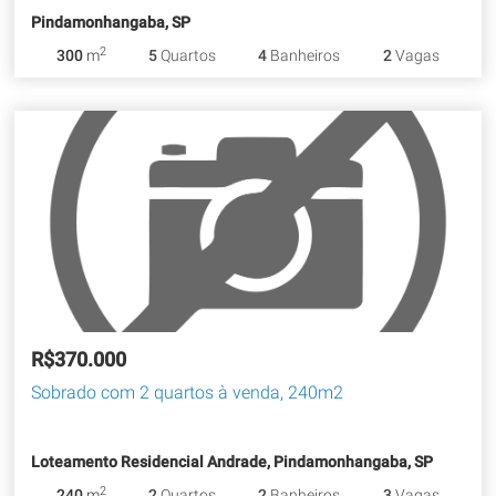
Pindamonhangaba, SP
2
300
m
5
Quartos
4
Banheiros
2
Vagas
R$370.000
Sobrado com 2 quartos à venda, 240m2
Loteamento Residencial Andrade, Pindamonhangaba, SP
2
240
m
2
Quartos
2
Banheiros
3
Vagas