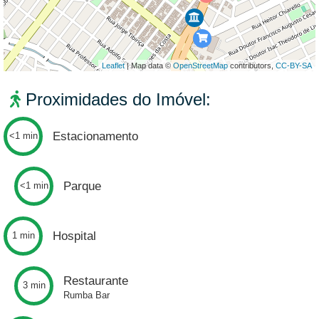
Leaflet
| Map data ©
OpenStreetMap
contributors,
CC-BY-SA
Proximidades do Imóvel:
Estacionamento
<1 min
Parque
<1 min
Hospital
1 min
Restaurante
3 min
Rumba Bar