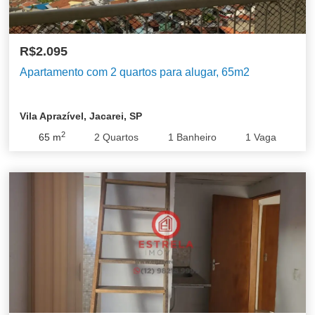
R$2.095
Apartamento com 2 quartos para alugar, 65m2
Vila Aprazível, Jacarei, SP
2
65
m
2
Quartos
1
Banheiro
1
Vaga