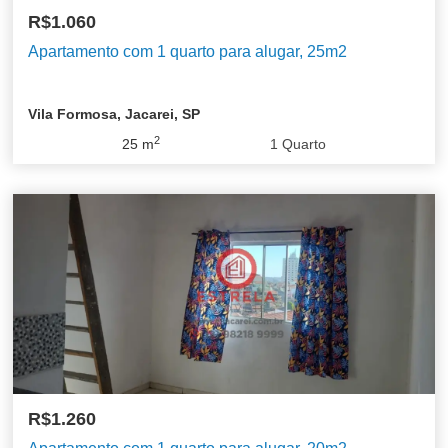
R$1.060
Apartamento com 1 quarto para alugar, 25m2
Vila Formosa, Jacarei, SP
2
25
m
1
Quarto
R$1.260