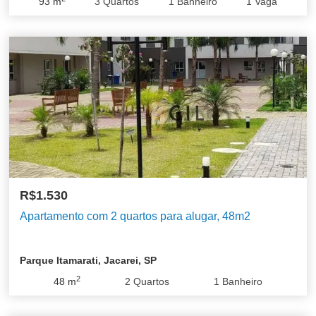
93
m
3
Quartos
1
Banheiro
1
Vaga
R$1.530
Apartamento com 2 quartos para alugar, 48m2
Parque Itamarati, Jacarei, SP
2
48
m
2
Quartos
1
Banheiro