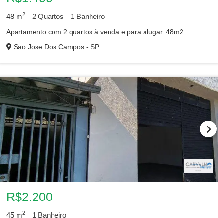
2
48
m
2
Quartos
1
Banheiro
Apartamento com 2 quartos à venda e para alugar, 48m2
Sao Jose Dos Campos - SP
R$2.200
2
45
m
1
Banheiro