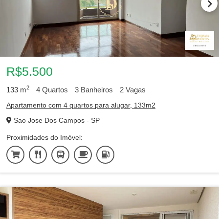
R$5.500
2
133
m
4
Quartos
3
Banheiros
2
Vagas
Apartamento com 4 quartos para alugar, 133m2
Sao Jose Dos Campos - SP
Proximidades do Imóvel: