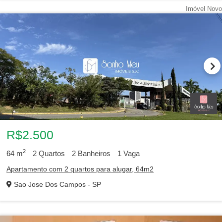
Imóvel Novo
R$2.500
2
64
m
2
Quartos
2
Banheiros
1
Vaga
Apartamento com 2 quartos para alugar, 64m2
Sao Jose Dos Campos - SP