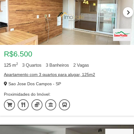
R$6.500
2
125
m
3
Quartos
3
Banheiros
2
Vagas
Apartamento com 3 quartos para alugar, 125m2
Sao Jose Dos Campos - SP
Proximidades do Imóvel: