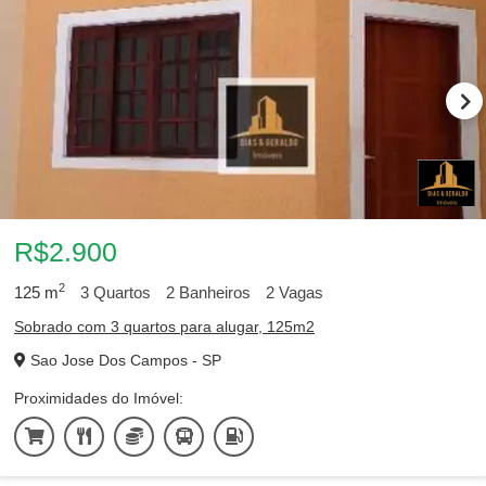
R$2.900
2
125
m
3
Quartos
2
Banheiros
2
Vagas
Sobrado com 3 quartos para alugar, 125m2
Sao Jose Dos Campos - SP
Proximidades do Imóvel: