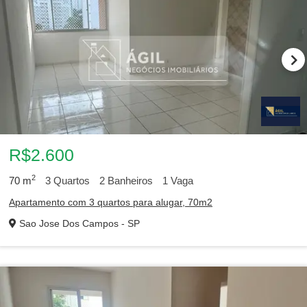
R$2.600
2
70
m
3
Quartos
2
Banheiros
1
Vaga
Apartamento com 3 quartos para alugar, 70m2
Sao Jose Dos Campos - SP