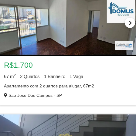
R$1.700
2
67
m
2
Quartos
1
Banheiro
1
Vaga
Apartamento com 2 quartos para alugar, 67m2
Sao Jose Dos Campos - SP