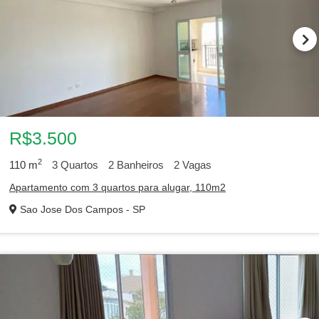
R$3.500
2
110
m
3
Quartos
2
Banheiros
2
Vagas
Apartamento com 3 quartos para alugar, 110m2
Sao Jose Dos Campos - SP