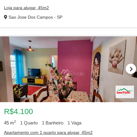
Loja para alugar, 45m2
Sao Jose Dos Campos - SP
R$4.100
2
45
m
1
Quarto
1
Banheiro
1
Vaga
Apartamento com 1 quarto para alugar, 45m2