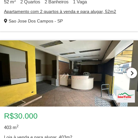
2
52
m
2
Quartos
2
Banheiros
1
Vaga
Apartamento com 2 quartos à venda e para alugar, 52m2
Sao Jose Dos Campos - SP
R$30.000
2
403
m
Loja à venda e para alugar, 403m2