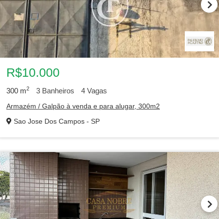
R$10.000
2
300
m
3
Banheiros
4
Vagas
327
Apartamentos para alugar
Armazém / Galpão à venda e para alugar, 300m2
153
Salas Comerciais para alugar
74
Lojas para alugar
Sao Jose Dos Campos - SP
68
Armazéns / Galpões para alugar
48
Casas de Condomínio para alugar
36
Casas para alugar
13
Sobrados para alugar
7
Terrenos / Lotes para alugar
6
Chácaras para alugar