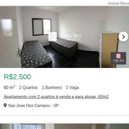
Imóvel Novo
R$2.500
2
60
m
2
Quartos
1
Banheiro
1
Vaga
Apartamento com 2 quartos à venda e para alugar, 60m2
Sao Jose Dos Campos - SP