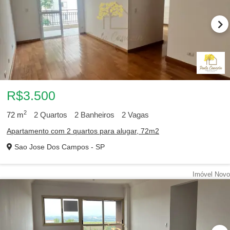
R$3.500
2
72
m
2
Quartos
2
Banheiros
2
Vagas
Apartamento com 2 quartos para alugar, 72m2
Sao Jose Dos Campos - SP
Imóvel Novo