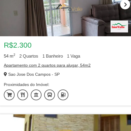
R$2.300
2
54
m
2
Quartos
1
Banheiro
1
Vaga
Apartamento com 2 quartos para alugar, 54m2
Sao Jose Dos Campos - SP
Proximidades do Imóvel: