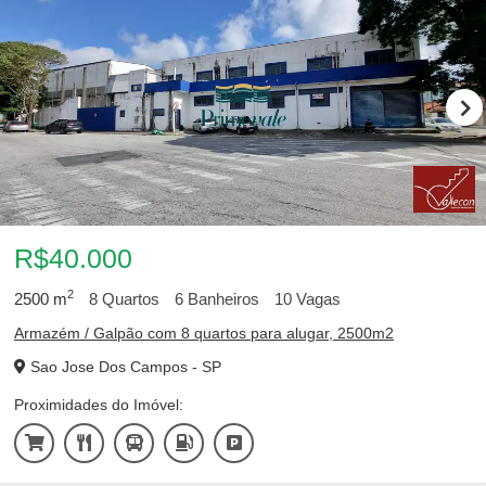
R$40.000
2
2500
m
8
Quartos
6
Banheiros
10
Vagas
Armazém / Galpão com 8 quartos para alugar, 2500m2
Sao Jose Dos Campos - SP
Proximidades do Imóvel: