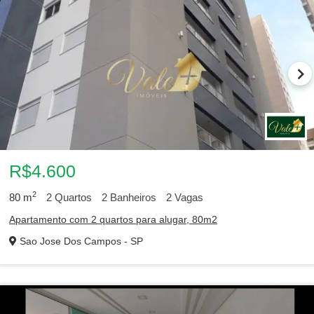
R$4.600
2
80
m
2
Quartos
2
Banheiros
2
Vagas
Apartamento com 2 quartos para alugar, 80m2
Sao Jose Dos Campos - SP