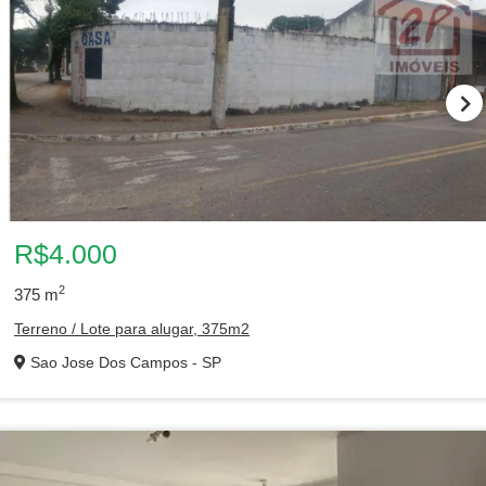
R$4.000
2
375
m
Terreno / Lote para alugar, 375m2
Sao Jose Dos Campos - SP