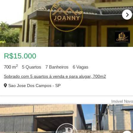
R$15.000
2
700
m
5
Quartos
7
Banheiros
6
Vagas
Sobrado com 5 quartos à venda e para alugar, 700m2
Sao Jose Dos Campos - SP
Imóvel Novo
1
2
3