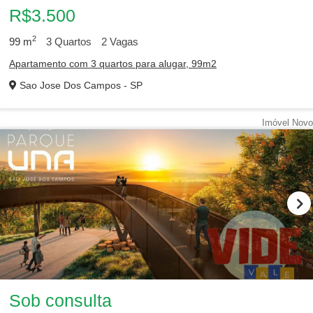
R$3.500
2
99
m
3
Quartos
2
Vagas
Apartamento com 3 quartos para alugar, 99m2
Sao Jose Dos Campos - SP
Imóvel Novo
Sob consulta