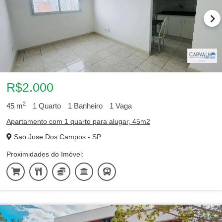
R$2.000
2
45
m
1
Quarto
1
Banheiro
1
Vaga
Apartamento com 1 quarto para alugar, 45m2
Sao Jose Dos Campos - SP
Proximidades do Imóvel: