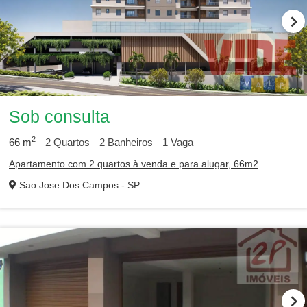
Sob consulta
2
66
m
2
Quartos
2
Banheiros
1
Vaga
Apartamento com 2 quartos à venda e para alugar, 66m2
Sao Jose Dos Campos - SP