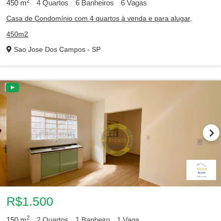
2
450
m
4
Quartos
6
Banheiros
6
Vagas
Casa de Condomínio com 4 quartos à venda e para alugar,
450m2
Sao Jose Dos Campos - SP
R$1.500
2
150
m
2
Quartos
1
Banheiro
1
Vaga