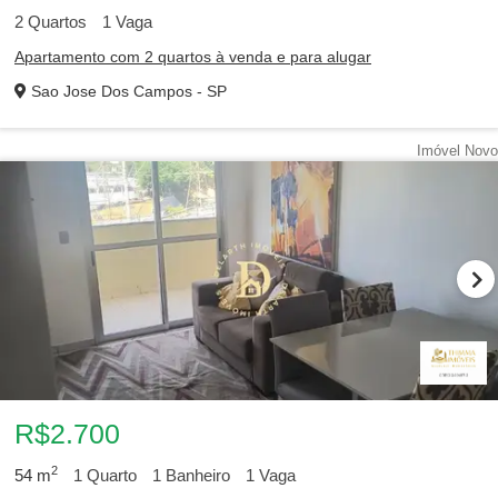
2
Quartos
1
Vaga
Apartamento com 2 quartos à venda e para alugar
Sao Jose Dos Campos - SP
Imóvel Novo
R$2.700
2
54
m
1
Quarto
1
Banheiro
1
Vaga