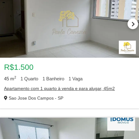
R$1.500
2
45
m
1
Quarto
1
Banheiro
1
Vaga
Apartamento com 1 quarto à venda e para alugar, 45m2
Sao Jose Dos Campos - SP