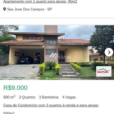
Apartamento com 1 quarto para alugar, 45m2
Sao Jose Dos Campos - SP
R$9.000
2
500
m
3
Quartos
3
Banheiros
4
Vagas
Casa de Condomínio com 3 quartos à venda e para alugar,
500m2