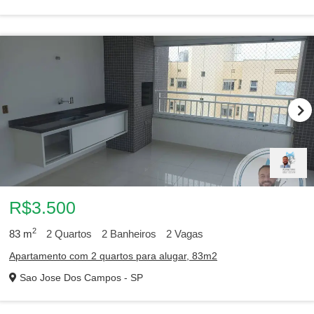
R$3.500
2
83
m
2
Quartos
2
Banheiros
2
Vagas
Apartamento com 2 quartos para alugar, 83m2
Sao Jose Dos Campos - SP