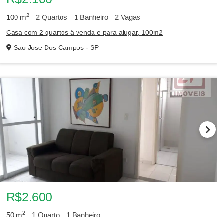
2
100
m
2
Quartos
1
Banheiro
2
Vagas
Casa com 2 quartos à venda e para alugar, 100m2
Sao Jose Dos Campos - SP
1
2
3
4
R$2.600
2
50
m
1
Quarto
1
Banheiro