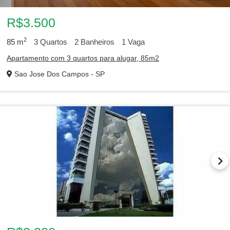
R$3.500
2
85
m
3
Quartos
2
Banheiros
1
Vaga
Apartamento com 3 quartos para alugar, 85m2
Sao Jose Dos Campos - SP