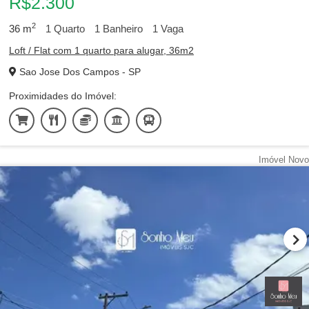
R$2.300
2
36
m
1
Quarto
1
Banheiro
1
Vaga
Loft / Flat com 1 quarto para alugar, 36m2
Sao Jose Dos Campos - SP
Proximidades do Imóvel:
Imóvel Novo