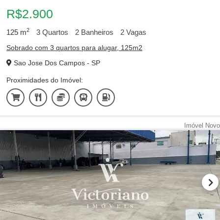
R$2.900
2
125
m
3
Quartos
2
Banheiros
2
Vagas
Sobrado com 3 quartos para alugar, 125m2
Sao Jose Dos Campos - SP
Proximidades do Imóvel:
Imóvel Novo