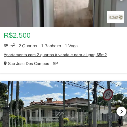
R$2.500
2
65
m
2
Quartos
1
Banheiro
1
Vaga
Apartamento com 2 quartos à venda e para alugar, 65m2
Sao Jose Dos Campos - SP