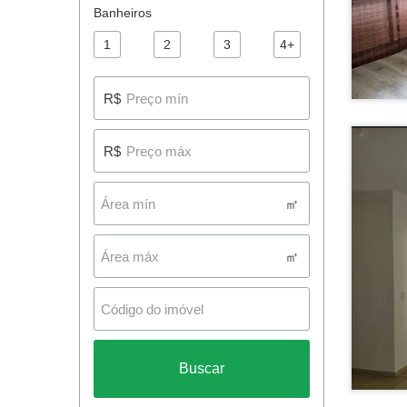
Banheiros
1
2
3
4+
R$
R$
㎡
㎡
Buscar
94
Apartamentos para alugar