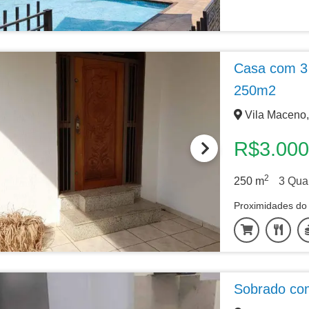
Casa com 3 
250m2
Vila Maceno,
R$3.000
2
250
m
3
Quar
Proximidades do 
Sobrado com