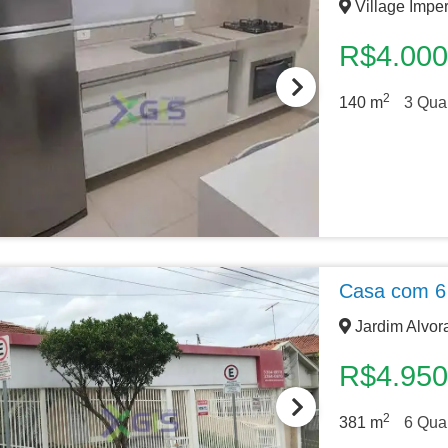
Village Imper
R$4.000
2
140
m
3
Quar
Casa com 6 
Jardim Alvor
R$4.950
2
381
m
6
Quar