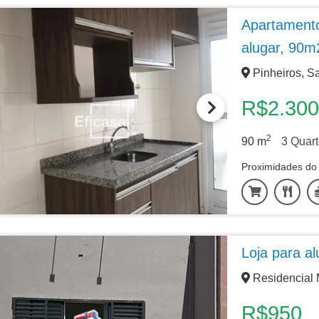
Apartamento
alugar, 90m
Pinheiros, S
R$2.300
2
90
m
3
Quart
Proximidades do 
Loja para a
Residencial 
R$950