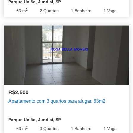
Parque União, Jundiai, SP
2
63
m
2
Quartos
1
Banheiro
1
Vaga
R$2.500
Apartamento com 3 quartos para alugar, 63m2
Parque União, Jundiai, SP
2
63
m
3
Quartos
1
Banheiro
1
Vaga