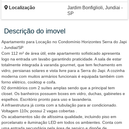
Localização
Jardim Bonfiglioli, Jundiai -
SP
Descrição do imovel
Apartamento para Locação no Condomínio Horizontes Serra do Japi
- Jundiai/SP
Com 112 m² de área útil, este apartamento sofisticado apresenta
logo na entrada um lavabo garantindo praticidade. A sala de estar
totalmente integrada à varanda gourmet, que tem fechamento em
vidro, persianas solares e vista livre para a Serra do Japi. A cozinha
moderna com muitos armários funcionais é equipada também com
forno elétrico, cooktop e coifa.
02 dormitórios com 2 suítes amplas sendo que a principal tem
closet. Os banheiros possuem boxes em vidro, duchas, gabinetes e
espelhos. Escritório pronto para uso e lavanderia.
A infraestrutura já conta com a tubulação para ar condicionado.
Voltagem 110v, possui 2 vagas cobertas .
Os acabamentos são de altíssima qualidade, incluindo piso em
porcelanato e iluminação LED em todos os ambientes. Conta com
uma entrada secundária pela área de serviço e dispõe de