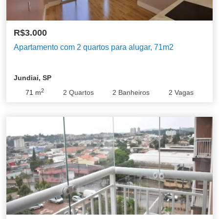
R$3.000
Apartamento com 2 quartos para alugar, 71m2
Jundiai, SP
2
71
m
2
Quartos
2
Banheiros
2
Vagas