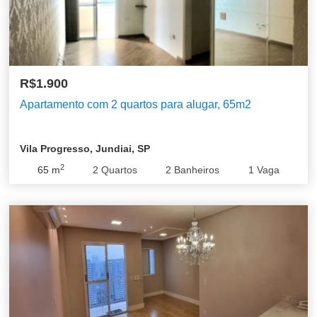
R$1.900
Apartamento com 2 quartos para alugar, 65m2
Vila Progresso, Jundiai, SP
2
65
m
2
Quartos
2
Banheiros
1
Vaga