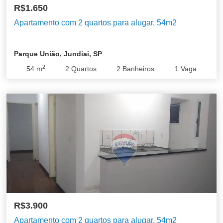
R$1.650
Apartamento com 2 quartos para alugar, 54m2
Parque União, Jundiai, SP
2
54
m
2
Quartos
2
Banheiros
1
Vaga
R$3.900
Apartamento com 2 quartos para alugar, 54m2