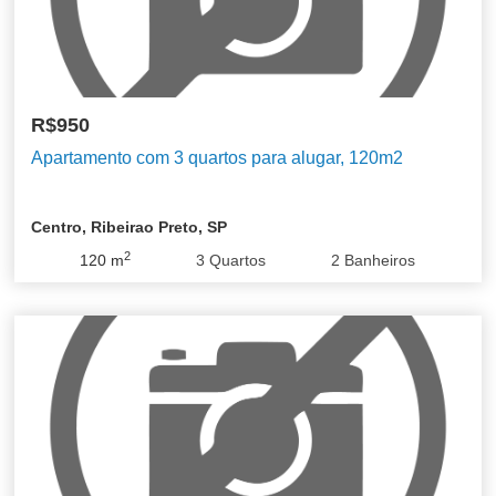
R$950
Apartamento com 3 quartos para alugar, 120m2
Centro, Ribeirao Preto, SP
2
120
m
3
Quartos
2
Banheiros
Centro
Jardim Botânico
Jardim Irajá
Quinta da Primavera