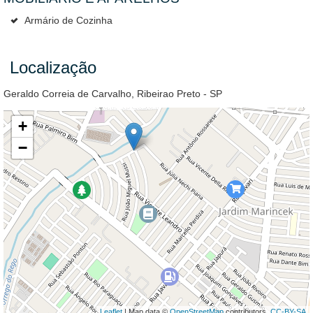
Armário de Cozinha
Localização
Geraldo Correia de Carvalho, Ribeirao Preto - SP
+
−
Leaflet
| Map data ©
OpenStreetMap
contributors,
CC-BY-SA