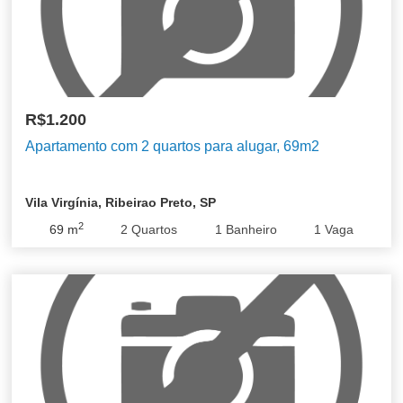
R$1.200
Apartamento com 2 quartos para alugar, 69m2
Vila Virgínia, Ribeirao Preto, SP
2
69
m
2
Quartos
1
Banheiro
1
Vaga