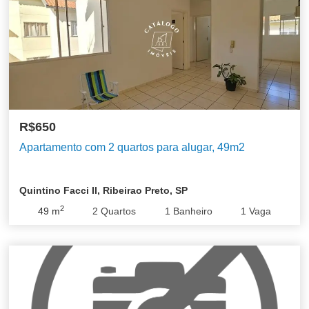
R$650
Apartamento com 2 quartos para alugar, 49m2
Quintino Facci II, Ribeirao Preto, SP
2
49
m
2
Quartos
1
Banheiro
1
Vaga