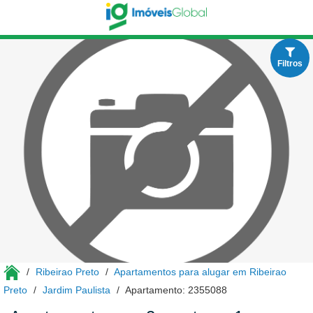
Filtros
Ribeirao Preto
Apartamentos para alugar em Ribeirao
Preto
Jardim Paulista
Apartamento: 2355088