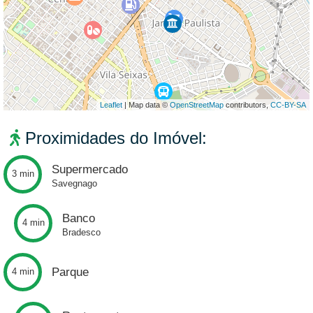
Leaflet
| Map data ©
OpenStreetMap
contributors,
CC-BY-SA
Proximidades do Imóvel:
Supermercado
3 min
Savegnago
Banco
4 min
Bradesco
Parque
4 min