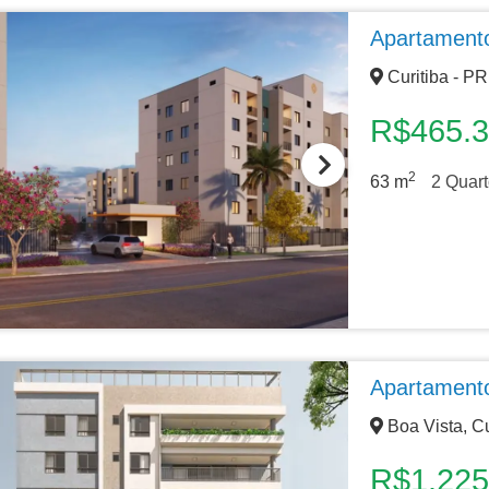
Apartament
Curitiba - PR
R$465.
2
63
m
2
Quart
Apartament
Boa Vista, Cu
R$1.225