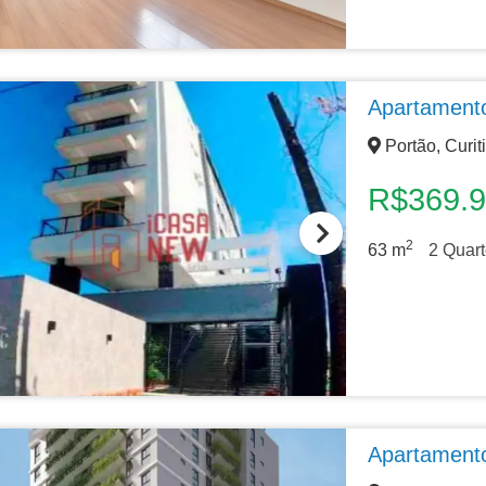
Apartament
Portão, Curit
R$369.
2
63
m
2
Quart
Apartament