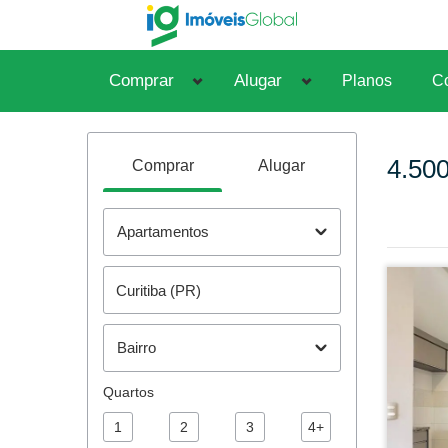
Comprar
Alugar
Planos
Co
4.50
Comprar
Alugar
Apartamentos
Bairro
Quartos
1
2
3
4+