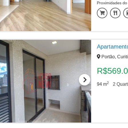
Proximidades do 
Apartament
Portão, Curit
R$569.
2
94
m
2
Quart