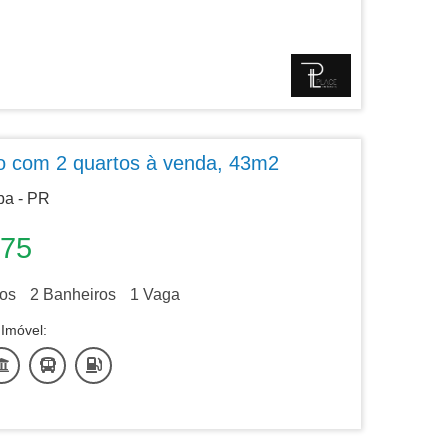
o com 2 quartos à venda, 43m2
ba - PR
075
os
2
Banheiros
1
Vaga
Imóvel: