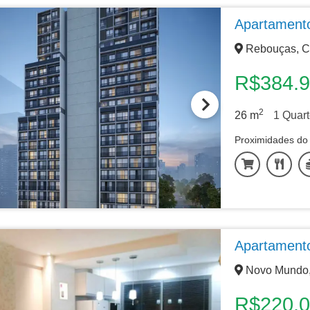
Apartament
Rebouças, Cu
R$384.
2
26
m
1
Quart
Proximidades do 
Apartamento
Novo Mundo, 
R$220.