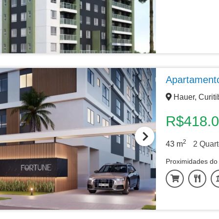
Apartament
Hauer, Curiti
R$418.
2
43
m
2
Quart
Proximidades do 