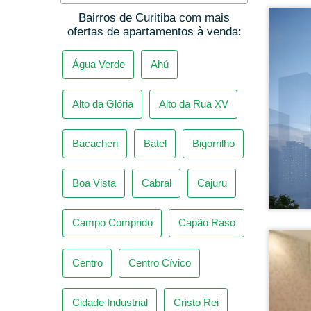
Água Verde
Ahú
Bairros de Curitiba com mais
ofertas de apartamentos à venda:
Alto da Glória
Alto da Rua XV
Bacacheri
Batel
Bigorrilho
Boa Vista
Cabral
Cajuru
Campo Comprido
Capão Raso
Centro
Centro Cívico
Cidade Industrial
Cristo Rei
Hugo Lange
Juvevê
Mercês
Mossunguê