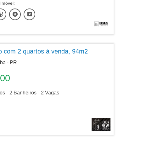
Imóvel:
o com 2 quartos à venda, 94m2
iba - PR
000
os
2
Banheiros
2
Vagas