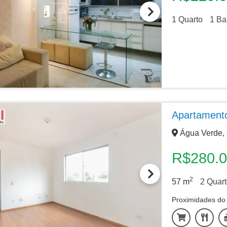
1
Quarto
1
Ba
Apartament
Água Verde, 
R$280.
2
57
m
2
Quart
Proximidades do 