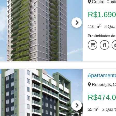
Centro, Curit
R$1.690
2
116
m
3
Quar
Proximidades do 
Apartament
Rebouças, Cu
R$474.
2
55
m
2
Quart