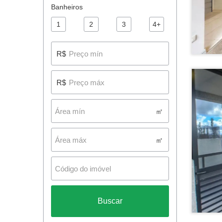
Banheiros
1
2
3
4+
R$
R$
㎡
㎡
Buscar