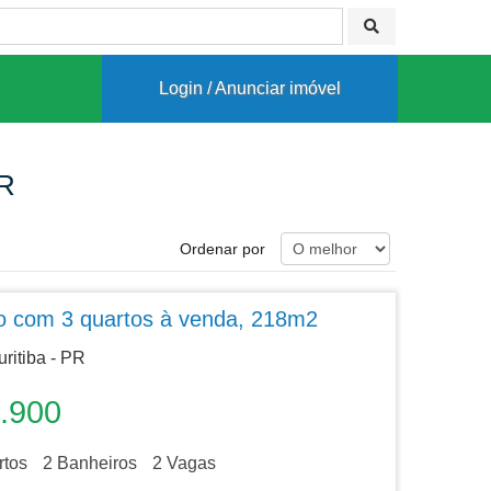
Login / Anunciar imóvel
PR
Ordenar por
o com 3 quartos à venda, 218m2
uritiba - PR
.900
tos
2
Banheiros
2
Vagas