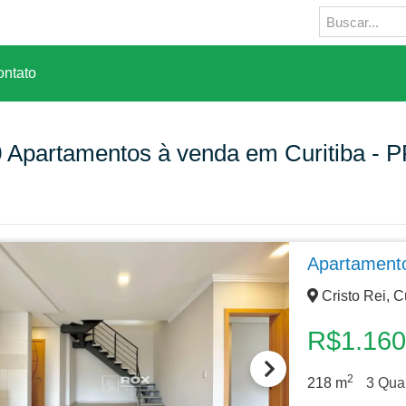
ntato
0
Apartamentos à venda em Curitiba - 
Apartament
Cristo Rei, C
R$1.160
2
218
m
3
Quar