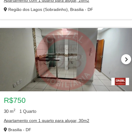
Apartamento com 1 quarto para alugar, 28m2
Região dos Lagos (Sobradinho), Brasilia - DF
R$750
2
30
m
1
Quarto
Apartamento com 1 quarto para alugar, 30m2
Brasilia - DF