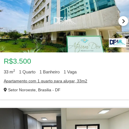
R$3.500
2
33
m
1
Quarto
1
Banheiro
1
Vaga
Apartamento com 1 quarto para alugar, 33m2
Setor Noroeste, Brasilia - DF