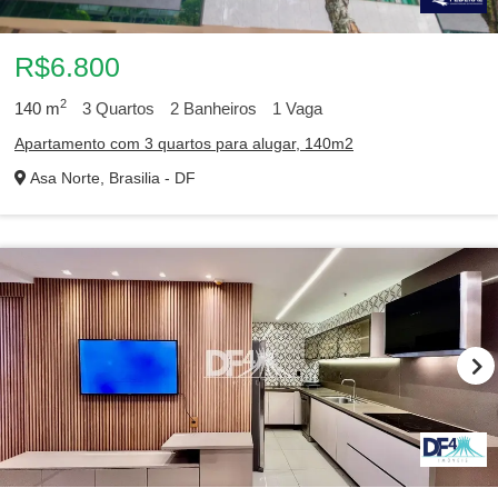
R$6.800
2
140
m
3
Quartos
2
Banheiros
1
Vaga
Apartamento com 3 quartos para alugar, 140m2
Asa Norte, Brasilia - DF