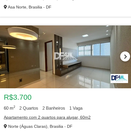
Asa Norte, Brasilia - DF
R$3.700
2
60
m
2
Quartos
2
Banheiros
1
Vaga
Apartamento com 2 quartos para alugar, 60m2
Norte (Águas Claras), Brasilia - DF