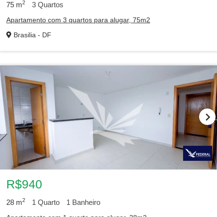
2
75
m
3
Quartos
Apartamento com 3 quartos para alugar, 75m2
Brasilia - DF
R$940
2
28
m
1
Quarto
1
Banheiro