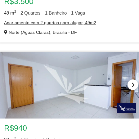
R$3.500
2
49
m
2
Quartos
1
Banheiro
1
Vaga
Apartamento com 2 quartos para alugar, 49m2
Norte (Águas Claras), Brasilia - DF
R$940
2