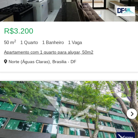
R$3.200
2
50
m
1
Quarto
1
Banheiro
1
Vaga
Apartamento com 1 quarto para alugar, 50m2
Norte (Águas Claras), Brasilia - DF