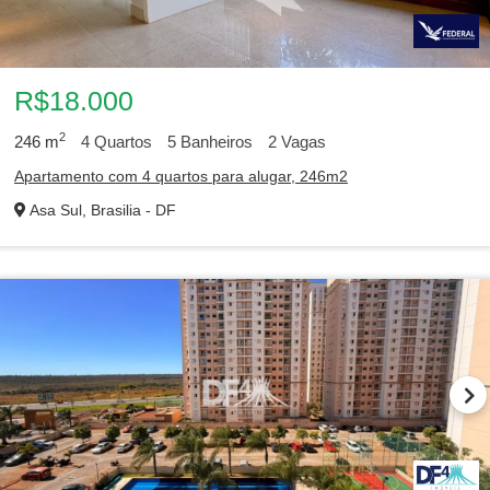
R$18.000
2
246
m
4
Quartos
5
Banheiros
2
Vagas
Apartamento com 4 quartos para alugar, 246m2
Asa Sul, Brasilia - DF