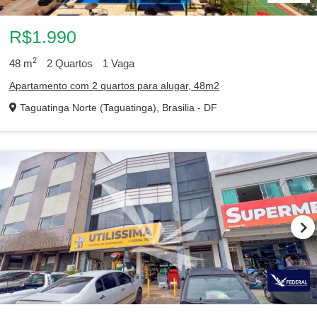
R$1.990
2
48
m
2
Quartos
1
Vaga
Apartamento com 2 quartos para alugar, 48m2
Taguatinga Norte (Taguatinga), Brasilia - DF