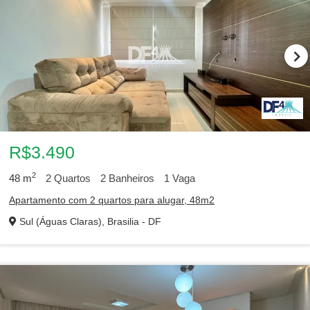
R$3.490
2
48
m
2
Quartos
2
Banheiros
1
Vaga
Apartamento com 2 quartos para alugar, 48m2
Sul (Águas Claras), Brasilia - DF