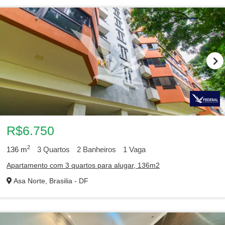
R$6.750
2
136
m
3
Quartos
2
Banheiros
1
Vaga
Apartamento com 3 quartos para alugar, 136m2
Asa Norte, Brasilia - DF