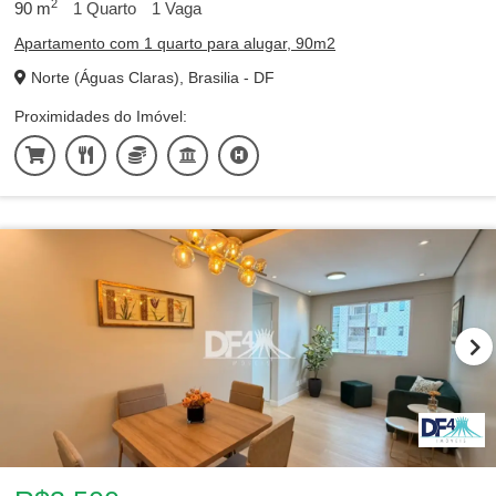
2
90
m
1
Quarto
1
Vaga
Apartamento com 1 quarto para alugar, 90m2
Norte (Águas Claras), Brasilia - DF
Proximidades do Imóvel: