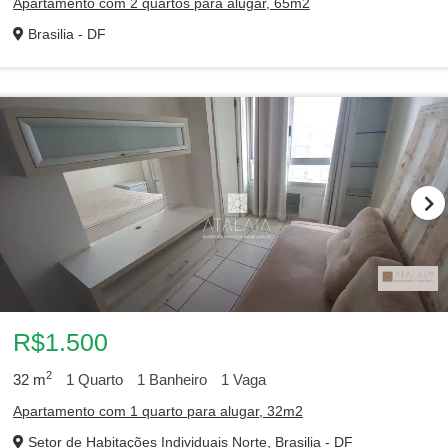
Apartamento com 2 quartos para alugar, 65m2
Brasilia - DF
R$1.500
2
32
m
1
Quarto
1
Banheiro
1
Vaga
Apartamento com 1 quarto para alugar, 32m2
Setor de Habitações Individuais Norte, Brasilia - DF