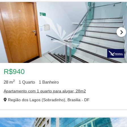
R$940
2
28
m
1
Quarto
1
Banheiro
Apartamento com 1 quarto para alugar, 28m2
Região dos Lagos (Sobradinho), Brasilia - DF