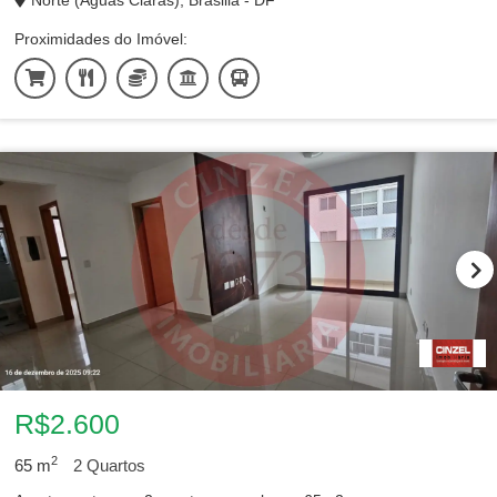
Norte (Águas Claras), Brasilia - DF
Proximidades do Imóvel:
76
Salas Comerciais para alugar
17
Lojas para alugar
5
Armazéns / Galpões para alugar
2
Casas para alugar
1
Casas de Condomínio para alugar
R$2.600
2
65
m
2
Quartos