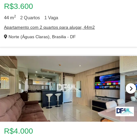
R$3.600
2
44
m
2
Quartos
1
Vaga
Apartamento com 2 quartos para alugar, 44m2
Norte (Águas Claras), Brasilia - DF
R$4.000