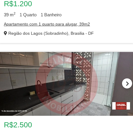
R$1.200
2
39
m
1
Quarto
1
Banheiro
Apartamento com 1 quarto para alugar, 39m2
Região dos Lagos (Sobradinho), Brasilia - DF
R$2.500