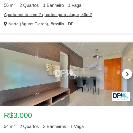
2
56
m
2
Quartos
1
Banheiro
1
Vaga
Apartamento com 2 quartos para alugar, 56m2
Norte (Águas Claras), Brasilia - DF
R$3.000
2
54
m
2
Quartos
2
Banheiros
1
Vaga