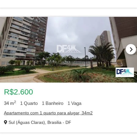
R$2.600
2
34
m
1
Quarto
1
Banheiro
1
Vaga
Apartamento com 1 quarto para alugar, 34m2
Sul (Águas Claras), Brasilia - DF