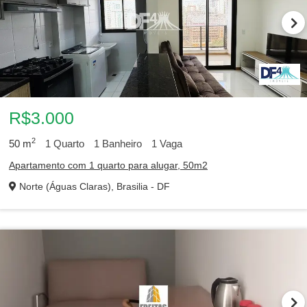
R$3.000
2
50
m
1
Quarto
1
Banheiro
1
Vaga
Apartamento com 1 quarto para alugar, 50m2
Norte (Águas Claras), Brasilia - DF