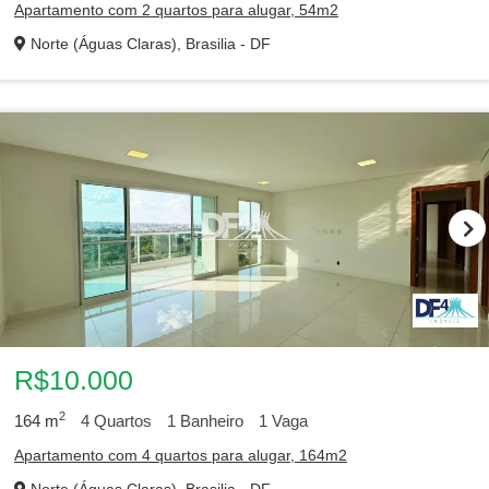
Apartamento com 2 quartos para alugar, 54m2
Norte (Águas Claras), Brasilia - DF
R$10.000
2
164
m
4
Quartos
1
Banheiro
1
Vaga
Apartamento com 4 quartos para alugar, 164m2