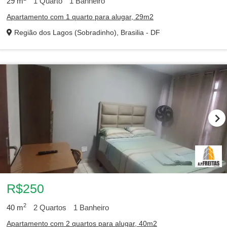
29
m
1
Quarto
1
Banheiro
Apartamento com 1 quarto para alugar, 29m2
Região dos Lagos (Sobradinho), Brasilia - DF
R$250
2
40
m
2
Quartos
1
Banheiro
Apartamento com 2 quartos para alugar, 40m2