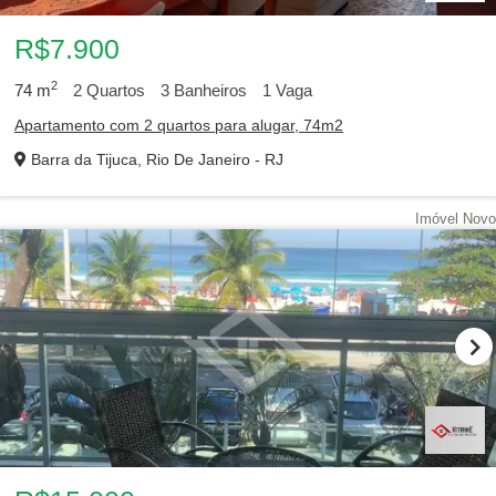
R$7.900
2
74
m
2
Quartos
3
Banheiros
1
Vaga
Apartamento com 2 quartos para alugar, 74m2
Barra da Tijuca, Rio De Janeiro - RJ
Imóvel Novo