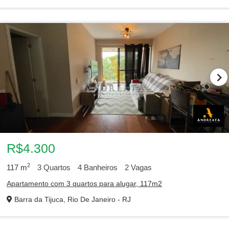
R$4.300
2
117
m
3
Quartos
4
Banheiros
2
Vagas
Apartamento com 3 quartos para alugar, 117m2
Barra da Tijuca, Rio De Janeiro - RJ