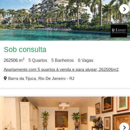
Sob consulta
2
262506
m
5
Quartos
5
Banheiros
6
Vagas
Apartamento com 5 quartos à venda e para alugar, 262506m2
Barra da Tijuca, Rio De Janeiro - RJ