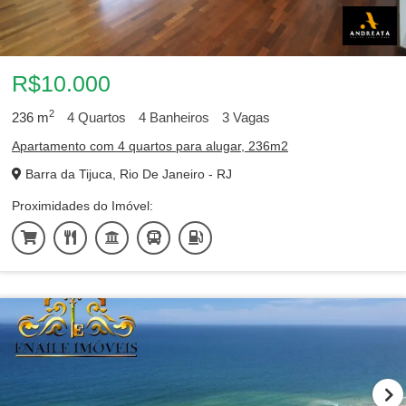
R$10.000
2
236
m
4
Quartos
4
Banheiros
3
Vagas
Apartamento com 4 quartos para alugar, 236m2
Barra da Tijuca, Rio De Janeiro - RJ
Proximidades do Imóvel: