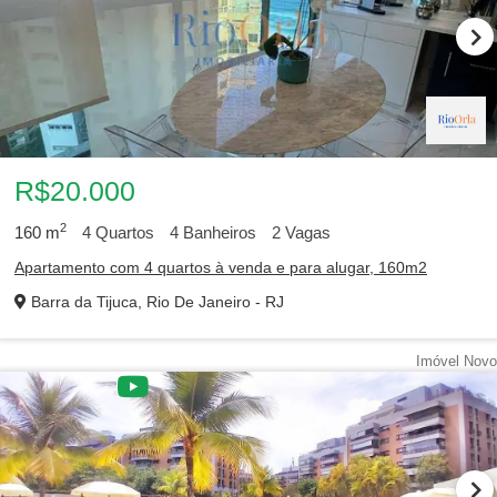
R$20.000
2
160
m
4
Quartos
4
Banheiros
2
Vagas
Apartamento com 4 quartos à venda e para alugar, 160m2
Barra da Tijuca, Rio De Janeiro - RJ
Imóvel Novo