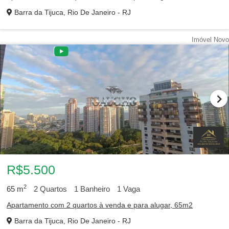
Barra da Tijuca, Rio De Janeiro - RJ
Imóvel Novo
R$5.500
2
65
m
2
Quartos
1
Banheiro
1
Vaga
Apartamento com 2 quartos à venda e para alugar, 65m2
Barra da Tijuca, Rio De Janeiro - RJ