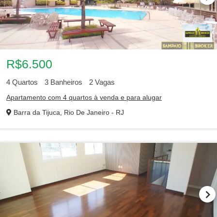
R$6.500
4
Quartos
3
Banheiros
2
Vagas
Apartamento com 4 quartos à venda e para alugar
Barra da Tijuca, Rio De Janeiro - RJ