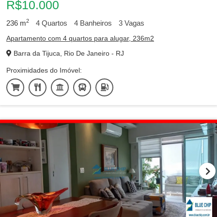
R$10.000
2
236
m
4
Quartos
4
Banheiros
3
Vagas
Apartamento com 4 quartos para alugar, 236m2
Barra da Tijuca, Rio De Janeiro - RJ
Proximidades do Imóvel: