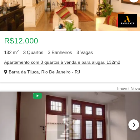
R$12.000
2
132
m
3
Quartos
3
Banheiros
3
Vagas
Apartamento com 3 quartos à venda e para alugar, 132m2
Barra da Tijuca, Rio De Janeiro - RJ
Imóvel Novo