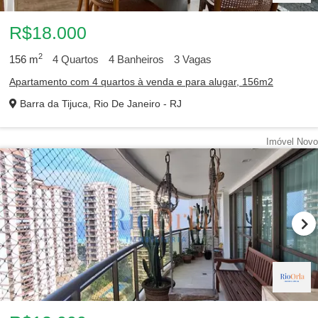
R$18.000
2
156
m
4
Quartos
4
Banheiros
3
Vagas
Apartamento com 4 quartos à venda e para alugar, 156m2
Barra da Tijuca, Rio De Janeiro - RJ
Barra da Tijuca
Recreio dos Bandeirantes
Imóvel Novo