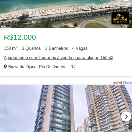
R$12.000
2
150
m
3
Quartos
3
Banheiros
4
Vagas
Apartamento com 3 quartos à venda e para alugar, 150m2
Barra da Tijuca, Rio De Janeiro - RJ
Imóvel Novo