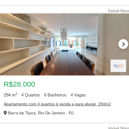
Imóvel Novo
R$28.000
2
294
m
4
Quartos
6
Banheiros
4
Vagas
Apartamento com 4 quartos à venda e para alugar, 294m2
Barra da Tijuca, Rio De Janeiro - RJ
Imóvel Novo