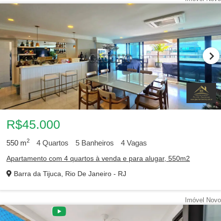
R$45.000
2
550
m
4
Quartos
5
Banheiros
4
Vagas
Apartamento com 4 quartos à venda e para alugar, 550m2
Barra da Tijuca, Rio De Janeiro - RJ
Imóvel Novo