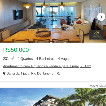
R$50.000
2
231
m
4
Quartos
4
Banheiros
4
Vagas
Apartamento com 4 quartos à venda e para alugar, 231m2
Barra da Tijuca, Rio De Janeiro - RJ
Imóvel Novo