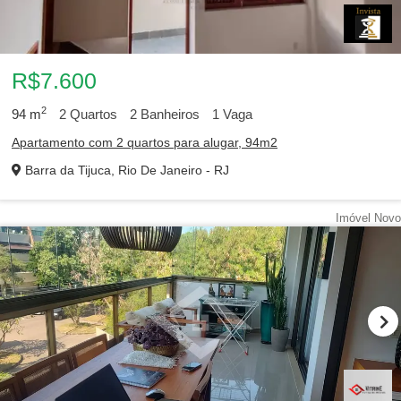
R$7.600
2
94
m
2
Quartos
2
Banheiros
1
Vaga
Apartamento com 2 quartos para alugar, 94m2
Barra da Tijuca, Rio De Janeiro - RJ
Imóvel Novo