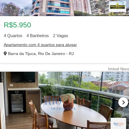
R$5.950
4
Quartos
4
Banheiros
2
Vagas
Apartamento com 4 quartos para alugar
Barra da Tijuca, Rio De Janeiro - RJ
Imóvel Novo
1
…