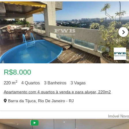
R$8.000
2
220
m
4
Quartos
3
Banheiros
3
Vagas
Apartamento com 4 quartos à venda e para alugar, 220m2
Barra da Tijuca, Rio De Janeiro - RJ
Imóvel Novo