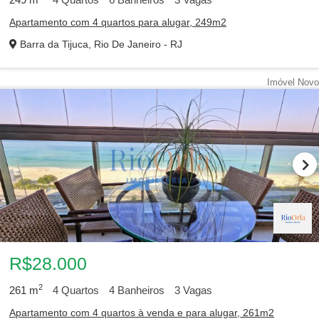
Apartamento com 4 quartos para alugar, 249m2
Barra da Tijuca, Rio De Janeiro - RJ
Imóvel Novo
R$28.000
2
261
m
4
Quartos
4
Banheiros
3
Vagas
Apartamento com 4 quartos à venda e para alugar, 261m2