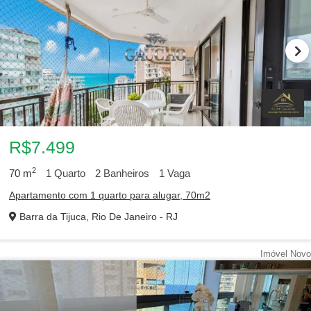
R$7.499
2
70
m
1
Quarto
2
Banheiros
1
Vaga
Apartamento com 1 quarto para alugar, 70m2
Barra da Tijuca, Rio De Janeiro - RJ
Imóvel Novo