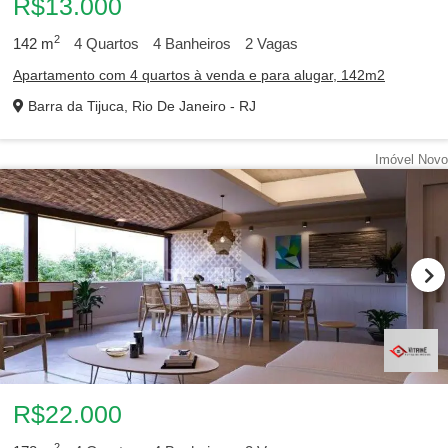
R$13.000
2
142
m
4
Quartos
4
Banheiros
2
Vagas
Apartamento com 4 quartos à venda e para alugar, 142m2
Barra da Tijuca, Rio De Janeiro - RJ
Imóvel Novo
R$22.000
2