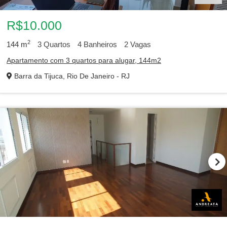
R$10.000
2
144
m
3
Quartos
4
Banheiros
2
Vagas
Apartamento com 3 quartos para alugar, 144m2
Barra da Tijuca, Rio De Janeiro - RJ