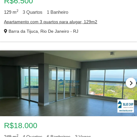
R$6.500
2
129
m
3
Quartos
1
Banheiro
Apartamento com 3 quartos para alugar, 129m2
Barra da Tijuca, Rio De Janeiro - RJ
R$18.000
2
249
m
4
Quartos
6
Banheiros
3
Vagas