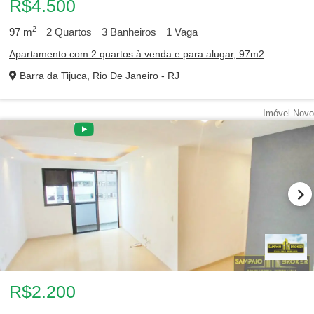
R$4.500
2
97
m
2
Quartos
3
Banheiros
1
Vaga
Apartamento com 2 quartos à venda e para alugar, 97m2
Barra da Tijuca, Rio De Janeiro - RJ
Imóvel Novo
R$2.200