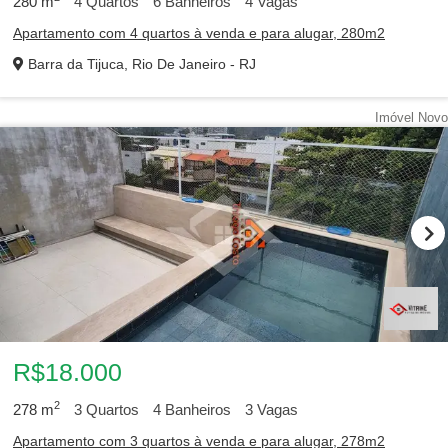
280
m
4
Quartos
6
Banheiros
4
Vagas
Apartamento com 4 quartos à venda e para alugar, 280m2
Barra da Tijuca, Rio De Janeiro - RJ
Imóvel Novo
R$18.000
2
278
m
3
Quartos
4
Banheiros
3
Vagas
Apartamento com 3 quartos à venda e para alugar, 278m2