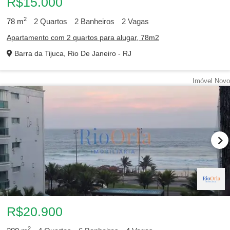
R$15.000
2
78
m
2
Quartos
2
Banheiros
2
Vagas
Apartamento com 2 quartos para alugar, 78m2
Barra da Tijuca, Rio De Janeiro - RJ
Imóvel Novo
R$20.900
2