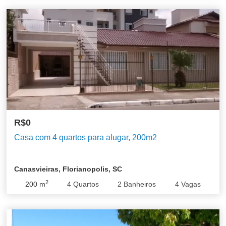
R$0
Casa com 4 quartos para alugar, 200m2
Canasvieiras, Florianopolis, SC
2
200
m
4
Quartos
2
Banheiros
4
Vagas