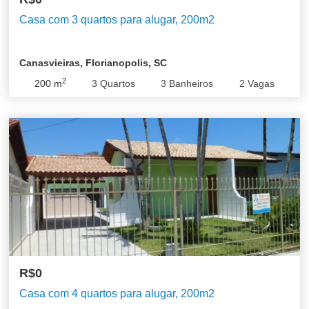
Casa com 3 quartos para alugar, 200m2
Canasvieiras, Florianopolis, SC
2
200
m
3
Quartos
3
Banheiros
2
Vagas
R$0
Casa com 4 quartos para alugar, 200m2