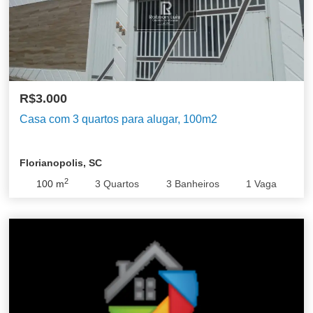
R$3.000
Casa com 3 quartos para alugar, 100m2
Florianopolis, SC
2
100
m
3
Quartos
3
Banheiros
1
Vaga