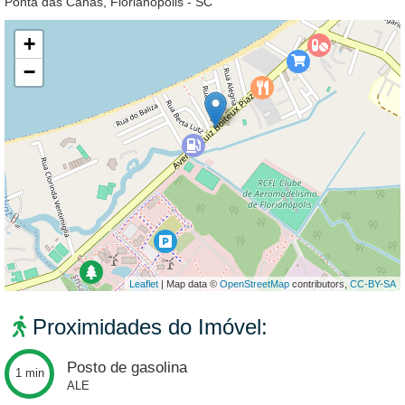
Ponta das Canas, Florianopolis - SC
+
−
Leaflet
| Map data ©
OpenStreetMap
contributors,
CC-BY-SA
Proximidades do Imóvel:
Posto de gasolina
1 min
ALE