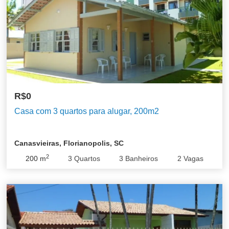
R$0
Casa com 3 quartos para alugar, 200m2
Canasvieiras, Florianopolis, SC
2
200
m
3
Quartos
3
Banheiros
2
Vagas