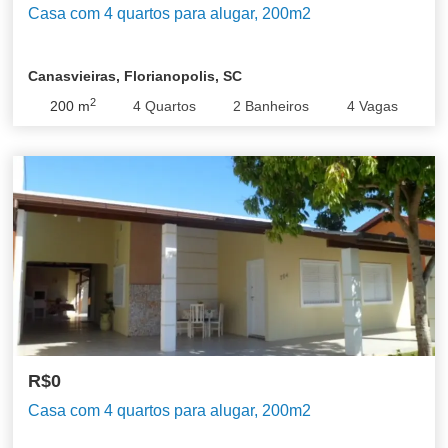
Casa com 4 quartos para alugar, 200m2
Canasvieiras, Florianopolis, SC
2
200
m
4
Quartos
2
Banheiros
4
Vagas
R$0
Casa com 4 quartos para alugar, 200m2