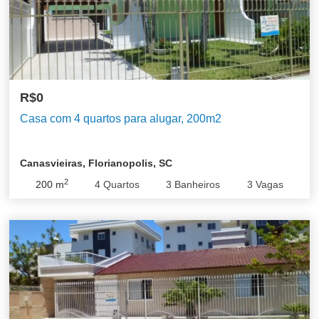
R$0
Casa com 4 quartos para alugar, 200m2
Canasvieiras, Florianopolis, SC
2
200
m
4
Quartos
3
Banheiros
3
Vagas