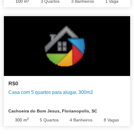
2
100
m
3
Quartos
3
Banheiros
1
Vaga
R$0
Casa com 5 quartos para alugar, 300m2
Cachoeira do Bom Jesus, Florianopolis, SC
2
300
m
5
Quartos
4
Banheiros
8
Vagas