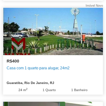
Imóvel Novo
R$400
Casa com 1 quarto para alugar, 24m2
Guaratiba, Rio De Janeiro, RJ
2
24
m
1
Quarto
1
Banheiro