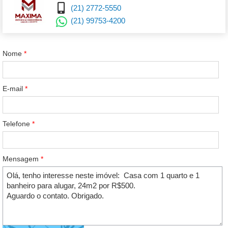
(21) 2772-5550
(21) 99753-4200
Nome
*
E-mail
*
Telefone
*
Mensagem
*