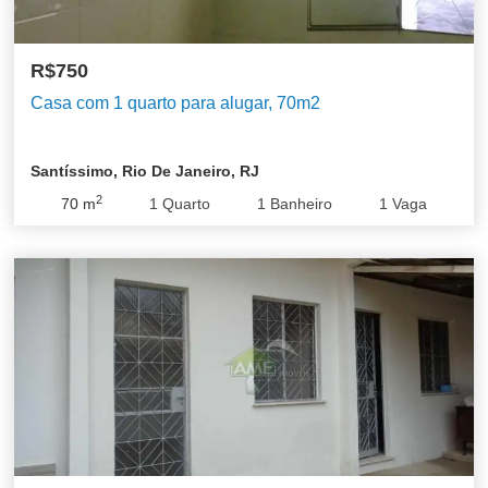
R$750
Casa com 1 quarto para alugar, 70m2
Santíssimo, Rio De Janeiro, RJ
2
70
m
1
Quarto
1
Banheiro
1
Vaga