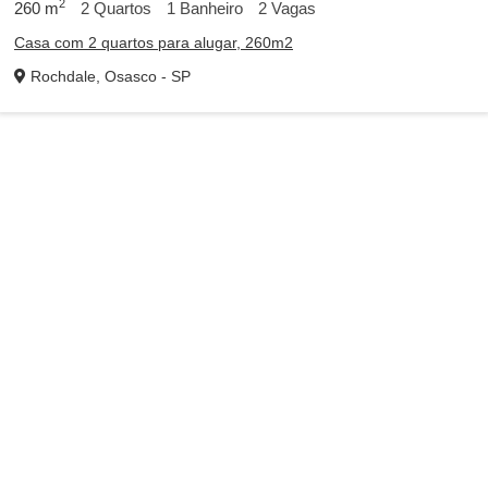
2
260
m
2
Quartos
1
Banheiro
2
Vagas
Casa com 2 quartos para alugar, 260m2
Rochdale, Osasco - SP