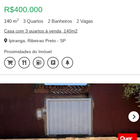
R$400.000
2
140
m
3
Quartos
2
Banheiros
2
Vagas
Casa com 3 quartos à venda, 140m2
Ipiranga, Ribeirao Preto - SP
Proximidades do Imóvel: