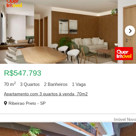
R$547.793
2
70
m
3
Quartos
2
Banheiros
1
Vaga
Apartamento com 3 quartos à venda, 70m2
Ribeirao Preto - SP
Imóvel Novo