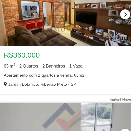
R$360.000
2
63
m
2
Quartos
2
Banheiros
1
Vaga
Apartamento com 2 quartos à venda, 63m2
Jardim Botânico, Ribeirao Preto - SP
Imóvel Novo