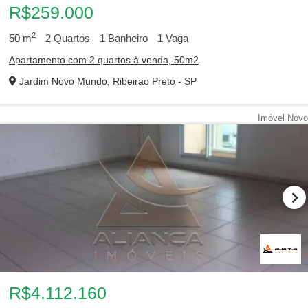
10
Lojas à venda
4
Lotes de Condomínio à venda
R$259.000
2
50
m
2
Quartos
1
Banheiro
1
Vaga
Apartamento com 2 quartos à venda, 50m2
Alto da Boa Vista
Alto do Ipiranga
Campos Elíseos
Jardim Novo Mundo, Ribeirao Preto - SP
Centro
City Ribeirão
Ipiranga
Imóvel Novo
Jardim Anhangüera
Jardim Botânico
Jardim Califórnia
Jardim Irajá
Jardim Manoel Penna
Jardim Nova Aliança Sul
Jardim Ouro Branco
Jardim Palma Travassos
Jardim Paulista
Jardim Paulistano
Jardim São Luiz
Jardim Sumaré
R$4.112.160
Jardim Zara
Nova Aliança
Nova Ribeirânia