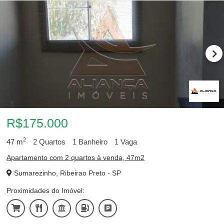
R$175.000
2
47
m
2
Quartos
1
Banheiro
1
Vaga
Apartamento com 2 quartos à venda, 47m2
Sumarezinho, Ribeirao Preto - SP
Proximidades do Imóvel: