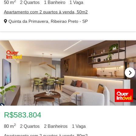
2
50
m
2
Quartos
1
Banheiro
1
Vaga
Apartamento com 2 quartos à venda, 50m2
Quinta da Primavera, Ribeirao Preto - SP
R$583.804
2
80
m
2
Quartos
2
Banheiros
1
Vaga
Apartamento com 2 quartos à venda, 80m2