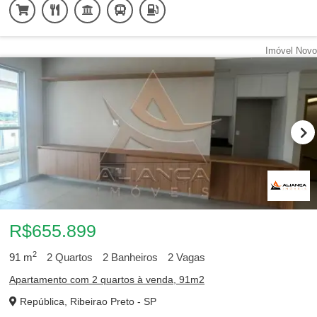
Imóvel Novo
R$655.899
2
91
m
2
Quartos
2
Banheiros
2
Vagas
Apartamento com 2 quartos à venda, 91m2
República, Ribeirao Preto - SP