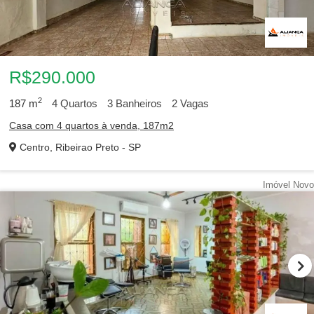
R$290.000
2
187
m
4
Quartos
3
Banheiros
2
Vagas
Casa com 4 quartos à venda, 187m2
Centro, Ribeirao Preto - SP
Imóvel Novo