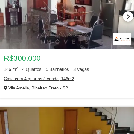
R$300.000
2
146
m
4
Quartos
5
Banheiros
3
Vagas
Casa com 4 quartos à venda, 146m2
Vila Amélia, Ribeirao Preto - SP