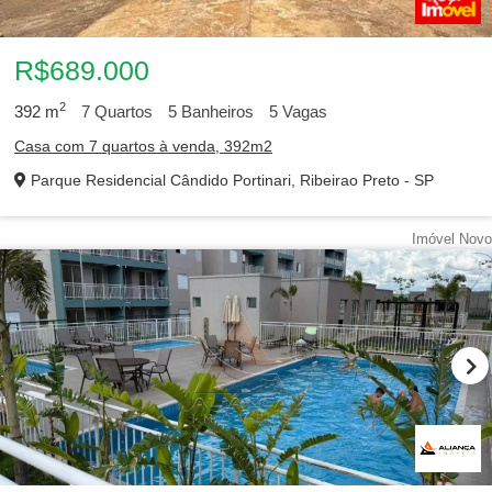
R$689.000
2
392
m
7
Quartos
5
Banheiros
5
Vagas
Casa com 7 quartos à venda, 392m2
Parque Residencial Cândido Portinari, Ribeirao Preto - SP
Imóvel Novo