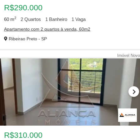
R$290.000
2
60
m
2
Quartos
1
Banheiro
1
Vaga
Apartamento com 2 quartos à venda, 60m2
Ribeirao Preto - SP
Imóvel Novo
1
2
3
R$310.000