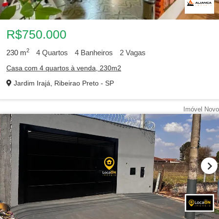
R$750.000
2
230
m
4
Quartos
4
Banheiros
2
Vagas
Casa com 4 quartos à venda, 230m2
Jardim Irajá, Ribeirao Preto - SP
Imóvel Novo