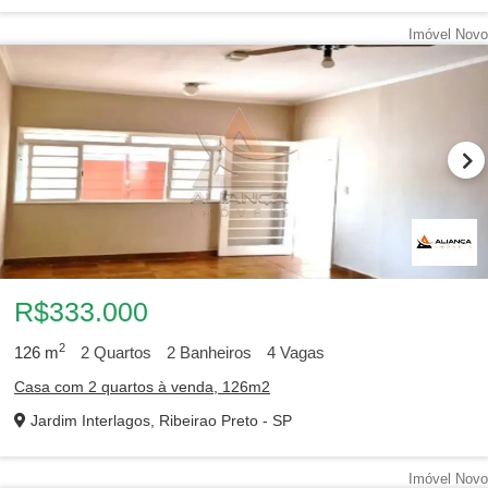
Imóvel Novo
R$333.000
2
126
m
2
Quartos
2
Banheiros
4
Vagas
Casa com 2 quartos à venda, 126m2
Jardim Interlagos, Ribeirao Preto - SP
Imóvel Novo