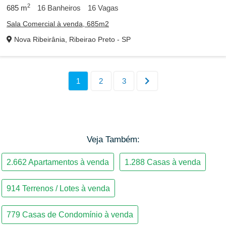
2
685
m
16
Banheiros
16
Vagas
Parque dos Lagos
Parque São Sebastião
Sala Comercial à venda, 685m2
Nova Ribeirânia, Ribeirao Preto - SP
Planalto Verde
Portal da Mata
Quinta da Primavera
Recreio Anhangüera
Recreio das Acácias
Ribeirânia
Santa Cruz do José Jacques
Sumarezinho
Vila do Golf
Vila Seixas
Veja Também:
Vila Tibério
Vila Virgínia