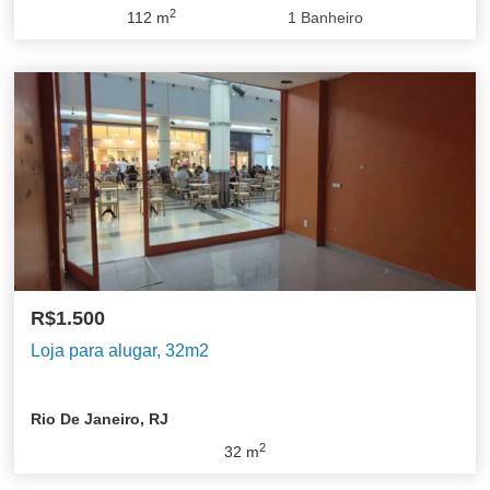
2
112
m
1
Banheiro
R$1.500
Loja para alugar, 32m2
Rio De Janeiro, RJ
2
32
m