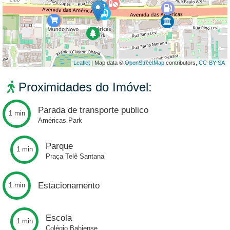
Leaflet
| Map data ©
OpenStreetMap
contributors,
CC-BY-SA
Proximidades do Imóvel:
Parada de transporte publico
1 min
Américas Park
Parque
1 min
Praça Telê Santana
Estacionamento
1 min
Escola
1 min
Colégio Bahiense