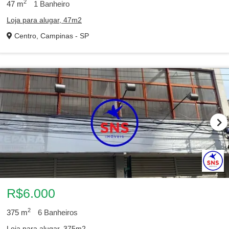
2
47
m
1
Banheiro
Loja para alugar, 47m2
Centro, Campinas - SP
R$6.000
2
375
m
6
Banheiros
Loja para alugar, 375m2