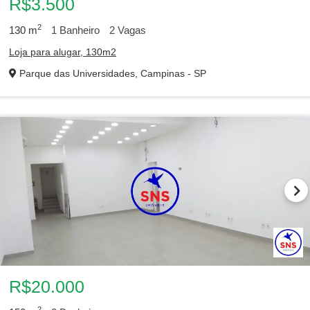
R$3.500
2
130
m
1
Banheiro
2
Vagas
Loja para alugar, 130m2
Parque das Universidades, Campinas - SP
R$20.000
2