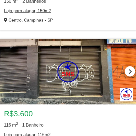
150
m
2
Banheiros
Loja para alugar, 150m2
Centro, Campinas - SP
R$3.600
2
116
m
1
Banheiro
Loja para alugar, 116m2