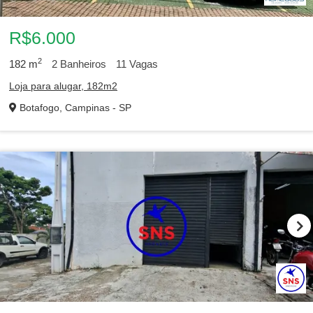
R$6.000
2
182
m
2
Banheiros
11
Vagas
Loja para alugar, 182m2
Botafogo, Campinas - SP