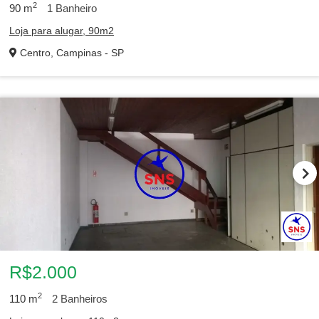
2
90
m
1
Banheiro
Loja para alugar, 90m2
Centro, Campinas - SP
1
2
3
R$2.000
2
110
m
2
Banheiros