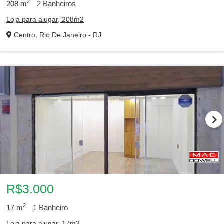
2
208
m
2
Banheiros
Loja para alugar, 208m2
Centro, Rio De Janeiro - RJ
R$3.000
2
17
m
1
Banheiro
Loja para alugar, 17m2