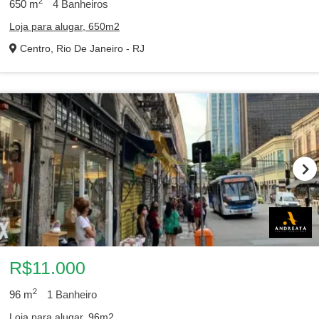
2
650
m
4
Banheiros
Loja para alugar, 650m2
Centro, Rio De Janeiro - RJ
R$11.000
2
96
m
1
Banheiro
Loja para alugar, 96m2