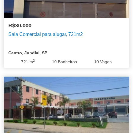
R$30.000
Sala Comercial para alugar, 721m2
Centro, Jundiai, SP
2
721
m
10
Banheiros
10
Vagas