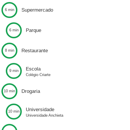
Supermercado
6 min
Parque
6 min
Restaurante
8 min
Escola
9 min
Colégio Criarte
Drogaria
10 min
Universidade
10 min
Universidade Anchieta