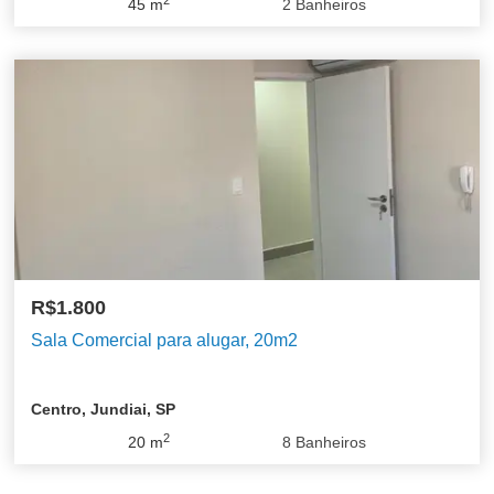
2
45
m
2
Banheiros
R$1.800
Sala Comercial para alugar, 20m2
Centro, Jundiai, SP
2
20
m
8
Banheiros