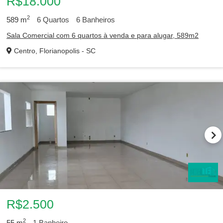
R$18.000
2
589
m
6
Quartos
6
Banheiros
Sala Comercial com 6 quartos à venda e para alugar, 589m2
Centro, Florianopolis - SC
R$2.500
2
55
m
1
Banheiro