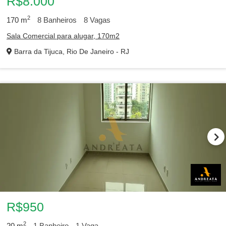
R$8.000
2
170
m
8
Banheiros
8
Vagas
Sala Comercial para alugar, 170m2
Barra da Tijuca, Rio De Janeiro - RJ
R$950
2
20
m
1
Banheiro
1
Vaga