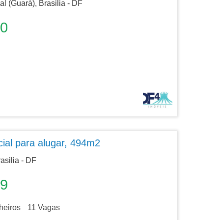
al (Guará), Brasilia - DF
00
ial para alugar, 494m2
asilia - DF
49
eiros
11
Vagas