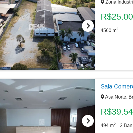
Zona Industri
R$25.0
2
4560
m
Sala Comerc
Asa Norte, Br
R$39.5
2
494
m
2
Banh