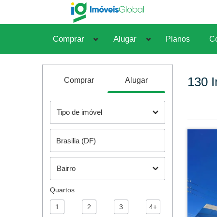
Comprar
Alugar
Planos
Co
130
I
Comprar
Alugar
Tipo de imóvel
Bairro
Quartos
1
2
3
4+