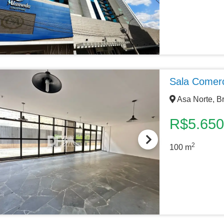
Sala Comerc
Asa Norte, Br
R$5.650
2
100
m