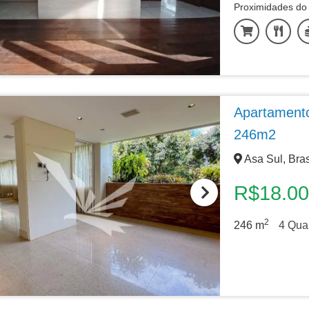
Proximidades do 
Apartamento
246m2
Asa Sul, Bras
R$18.0
2
246
m
4
Quar