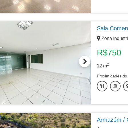
Sala Comerc
Zona Industri
R$750
2
12
m
Proximidades do 
Armazém / 