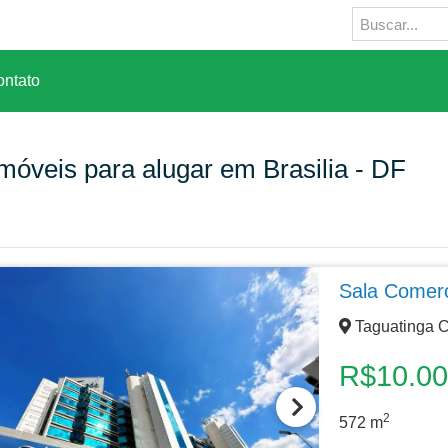
ntato
móveis para alugar em Brasilia - DF
Sala Comerc
Taguatinga Ce
R$10.0
2
572
m