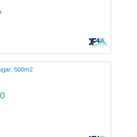
a
lugar, 500m2
00