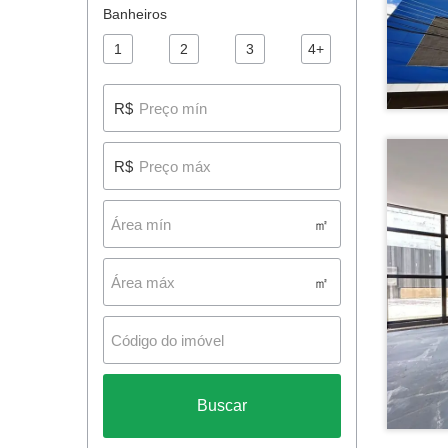
Banheiros
1
2
3
4+
R$
R$
㎡
㎡
Buscar
76
Salas Comerciais para alugar