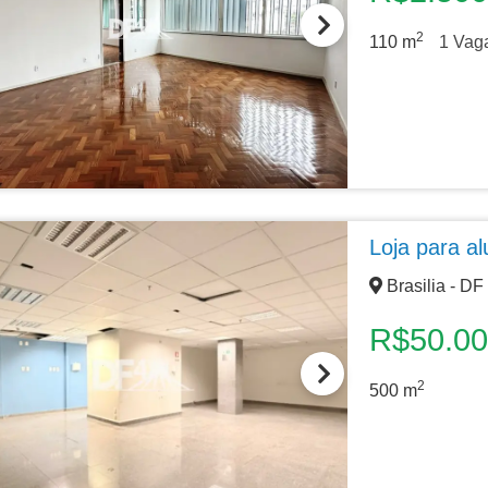
2
110
m
1
Vag
Loja para a
Brasilia - DF
R$50.0
2
500
m