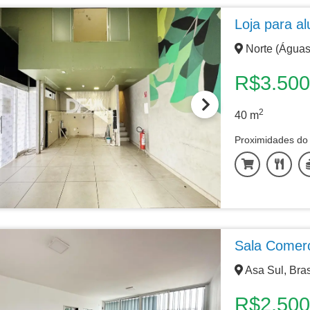
Loja para a
Norte (Águas 
R$3.500
2
40
m
Proximidades do 
Sala Comerc
Asa Sul, Bras
R$2.500