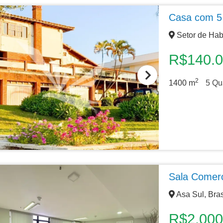
Casa com 5 
Setor de Habi
R$140.
2
1400
m
5
Qua
Sala Comerc
Asa Sul, Bras
R$2.000