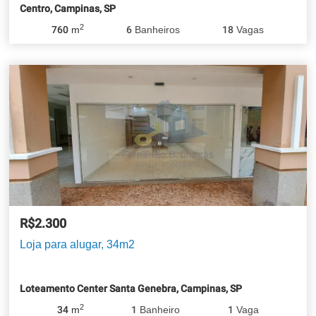
Centro, Campinas, SP
2
760
m
6
Banheiros
18
Vagas
R$2.300
Loja para alugar, 34m2
Loteamento Center Santa Genebra, Campinas, SP
2
34
m
1
Banheiro
1
Vaga