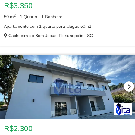
R$3.350
2
50
m
1
Quarto
1
Banheiro
Apartamento com 1 quarto para alugar, 50m2
Cachoeira do Bom Jesus, Florianopolis - SC
R$2.300