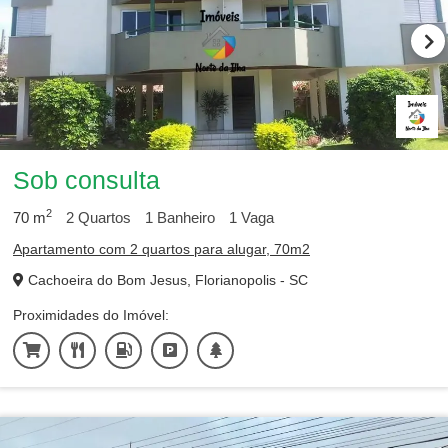
Sob consulta
2
70
m
2
Quartos
1
Banheiro
1
Vaga
Apartamento com 2 quartos para alugar, 70m2
Cachoeira do Bom Jesus, Florianopolis - SC
Proximidades do Imóvel: