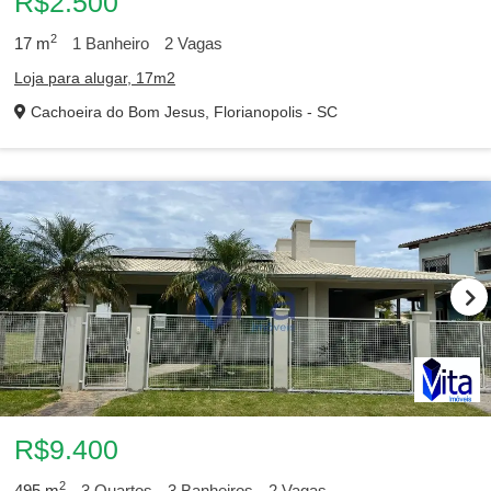
R$2.500
2
17
m
1
Banheiro
2
Vagas
Loja para alugar, 17m2
Cachoeira do Bom Jesus, Florianopolis - SC
R$9.400
2
495
m
3
Quartos
3
Banheiros
2
Vagas