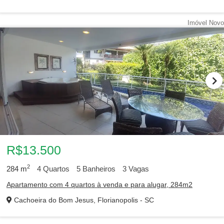
Imóvel Novo
R$13.500
2
284
m
4
Quartos
5
Banheiros
3
Vagas
Apartamento com 4 quartos à venda e para alugar, 284m2
Cachoeira do Bom Jesus, Florianopolis - SC