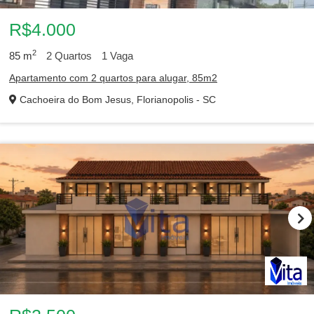
R$4.000
2
85
m
2
Quartos
1
Vaga
Apartamento com 2 quartos para alugar, 85m2
Cachoeira do Bom Jesus, Florianopolis - SC