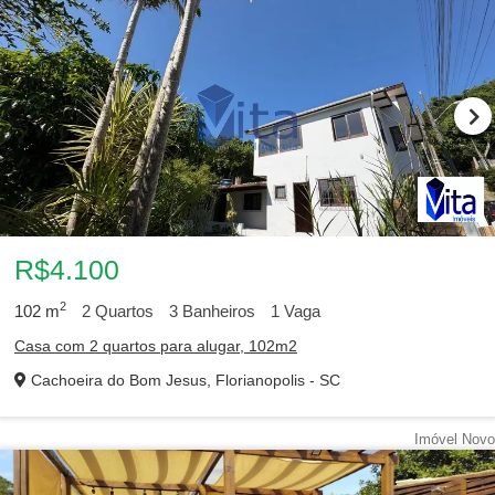
R$4.100
2
102
m
2
Quartos
3
Banheiros
1
Vaga
Casa com 2 quartos para alugar, 102m2
Cachoeira do Bom Jesus, Florianopolis - SC
Imóvel Novo