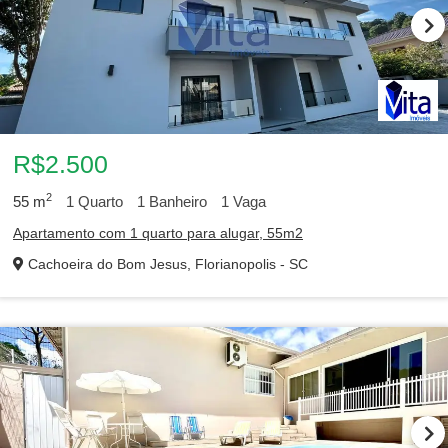
R$2.500
2
55
m
1
Quarto
1
Banheiro
1
Vaga
Apartamento com 1 quarto para alugar, 55m2
Cachoeira do Bom Jesus, Florianopolis - SC