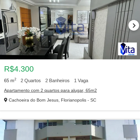
R$4.300
2
65
m
2
Quartos
2
Banheiros
1
Vaga
Apartamento com 2 quartos para alugar, 65m2
Cachoeira do Bom Jesus, Florianopolis - SC