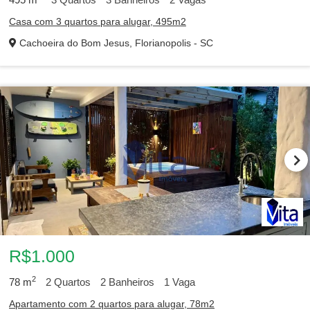
Casa com 3 quartos para alugar, 495m2
Cachoeira do Bom Jesus, Florianopolis - SC
R$1.000
2
78
m
2
Quartos
2
Banheiros
1
Vaga
Apartamento com 2 quartos para alugar, 78m2