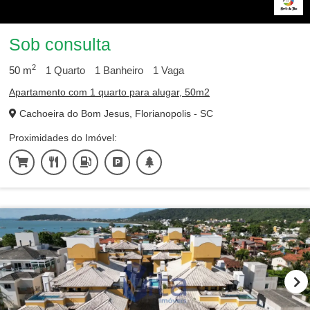
Sob consulta
2
50
m
1
Quarto
1
Banheiro
1
Vaga
Apartamento com 1 quarto para alugar, 50m2
Cachoeira do Bom Jesus, Florianopolis - SC
Proximidades do Imóvel: