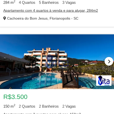
2
284
m
4
Quartos
5
Banheiros
3
Vagas
Apartamento com 4 quartos à venda e para alugar, 284m2
Cachoeira do Bom Jesus, Florianopolis - SC
R$3.500
2
150
m
2
Quartos
2
Banheiros
2
Vagas