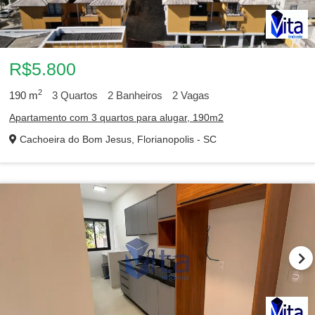
R$5.800
2
190
m
3
Quartos
2
Banheiros
2
Vagas
Apartamento com 3 quartos para alugar, 190m2
Cachoeira do Bom Jesus, Florianopolis - SC