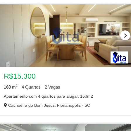
R$15.300
2
160
m
4
Quartos
2
Vagas
Apartamento com 4 quartos para alugar, 160m2
Cachoeira do Bom Jesus, Florianopolis - SC