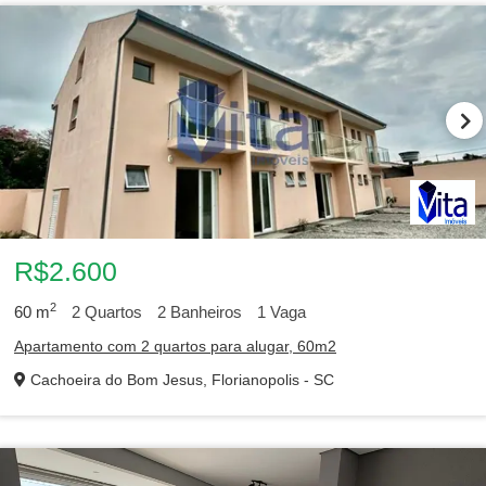
R$2.600
2
60
m
2
Quartos
2
Banheiros
1
Vaga
Apartamento com 2 quartos para alugar, 60m2
Cachoeira do Bom Jesus, Florianopolis - SC