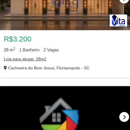
R$3.200
2
28
m
1
Banheiro
2
Vagas
Loja para alugar, 28m2
Cachoeira do Bom Jesus, Florianopolis - SC