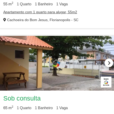
2
55
m
1
Quarto
1
Banheiro
1
Vaga
Apartamento com 1 quarto para alugar, 55m2
Cachoeira do Bom Jesus, Florianopolis - SC
Sob consulta
2
65
m
1
Quarto
1
Banheiro
1
Vaga