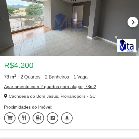
R$4.200
2
78
m
2
Quartos
2
Banheiros
1
Vaga
Apartamento com 2 quartos para alugar, 78m2
Cachoeira do Bom Jesus, Florianopolis - SC
Proximidades do Imóvel: