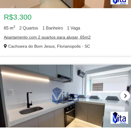
R$3.300
2
65
m
2
Quartos
1
Banheiro
1
Vaga
Apartamento com 2 quartos para alugar, 65m2
Cachoeira do Bom Jesus, Florianopolis - SC